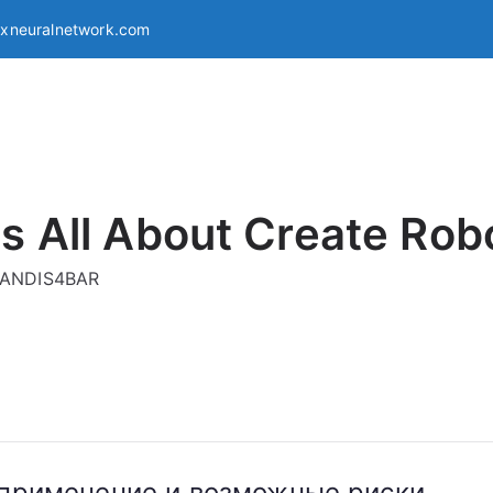
exneuralnetwork.com
s All About Create Rob
g ANDIS4BAR
 применение и возможные риски