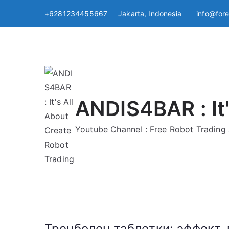
Skip
+6281234455667 Jakarta, Indonesia
info@for
to
content
ANDIS4BAR : It'
Youtube Channel : Free Robot Tradin
Тренболон таблетки: эффект,