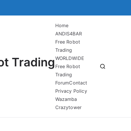
Home
ANDIS4BAR
Free Robot
Trading
ot Trading
WORLDWIDE
Free Robot
Trading
Forum
Contact
Privacy Policy
Wazamba
Crazytower