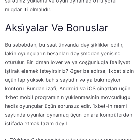
sürətiniz yükləmə və oyun oynamaq ötrü yetər
miqdar iti olmalıdır.
Aksi̇yalar Və Bonuslar
Bu səbəbdən, bu saat ünvanda dəyişikliklər edilir,
lakin oyunçuların hesabları dəyişmədən yenisinə
ötürülür. Bir idman lover və ya coşğunluqla fəaliyyət
iştirak eləmək istəyirsiniz? Əgər belədirsə, 1xbet sizin
üçün lap yüksək bahis saytıdır və ya bukmеykеr
kontoru. Bundan izafi, Android və iOS cihazları üçün
1xbet mobil proqramının yüklənməsinin mövcudluğu
hədis oyunçular üçün sorunsuz edir. 1xbet-in rəsmi
saytında oyunlar oynamaq üçün onlara kompüterdən
istifadə etmək lazım deyil.
“Yükləmə” düyməsini vurduqdan sonra quraşdırma