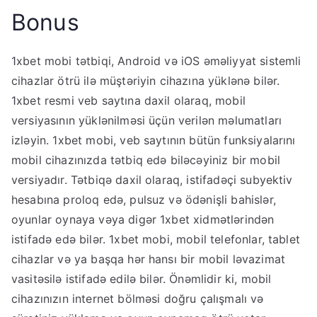
Bonus
1xbet mobi tətbiqi, Android və iOS əməliyyat sistemli
cihazlar ötrü ilə müştəriyin cihazına yüklənə bilər.
1xbet resmi veb saytına daxil olaraq, mobil
versiyasının yüklənilməsi üçün verilən məlumatları
izləyin. 1xbet mobi, veb saytının bütün funksiyalarını
mobil cihazınızda tətbiq edə biləcəyiniz bir mobil
versiyadır. Tətbiqə daxil olaraq, istifadəçi subyektiv
hesabına proloq edə, pulsuz və ödənişli bahislər,
oyunlar oynaya vəya digər 1xbet xidmətlərindən
istifadə edə bilər. 1xbet mobi, mobil telefonlar, tablet
cihazlar və ya başqa hər hansı bir mobil ləvazimat
vasitəsilə istifadə edilə bilər. Önəmlidir ki, mobil
cihazınızın internet bölməsi doğru çalışmalı və