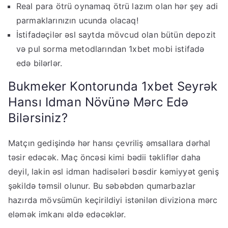
Real para ötrü oynamaq ötrü lazım olan hər şey adi
parmaklarınızın ucunda olacaq!
İstifadəçilər əsl saytda mövcud olan bütün depozit
və pul sorma metodlarından 1xbet mobi istifadə
edə bilərlər.
Bukmeker Kontorunda 1xbet Seyrək
Hansı Idman Növünə Mərc Edə
Bilərsiniz?
Matçın gedişində hər hansı çevriliş əmsallara dərhal
təsir edəcək. Maç öncəsi kimi bədii təkliflər daha
deyil, lakin əsl idman hadisələri bəsdir kəmiyyət geniş
şəkildə təmsil olunur. Bu səbəbdən qumarbazlar
hazırda mövsümün keçirildiyi istənilən diviziona mərc
eləmək imkanı əldə edəcəklər.