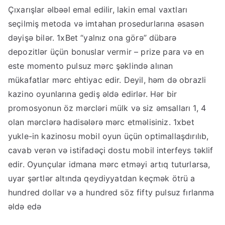
Çıxarışlar əlbəəl emal edilir, lakin emal vaxtları
seçilmiş metoda və imtahan prosedurlarına əsasən
dəyişə bilər. 1xBet “yalnız ona görə” dübarə
depozitlər üçün bonuslar vermir – prize para və en
este momento pulsuz mərc şəklində alınan
mükafatlar mərc ehtiyac edir. Deyil, həm də obrazli
kazino oyunlarına gediş əldə edirlər. Hər bir
promosyonun öz mərcləri mülk və siz əmsalları 1, 4
olan mərclərə hadisələrə mərc etməlisiniz. 1xbet
yukle-in kazinosu mobil oyun üçün optimallaşdırılıb,
cavab verən və istifadəçi dostu mobil interfeys təklif
edir. Oyunçular idmana mərc etməyi artıq tuturlarsa,
uyar şərtlər altında qeydiyyatdan keçmək ötrü a
hundred dollar və a hundred söz fifty ​​pulsuz fırlanma
əldə edə