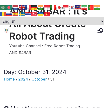
Skip
ANDIS4BAR : It's
to
content
All About Create
Robot Trading
Youtube Channel : Free Robot Trading
ANDIS4BAR
Day:
October 31, 2024
Home
2024
October
31