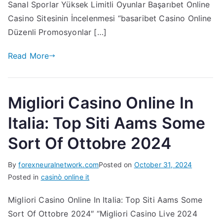
Sanal Sporlar Yüksek Limitli Oyunlar Başarıbet Online
Casino Sitesinin İncelenmesi “basaribet Casino Online
Düzenli Promosyonlar […]
Read More
Migliori Casino Online In
Italia: Top Siti Aams Some
Sort Of Ottobre 2024
By
forexneuralnetwork.com
Posted on
October 31, 2024
Posted in
casinò online it
Migliori Casino Online In Italia: Top Siti Aams Some
Sort Of Ottobre 2024″ “Migliori Casino Live 2024