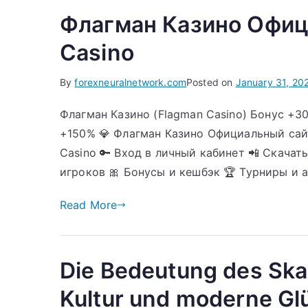
Флагман Казино Офиц
Casino
By
forexneuralnetwork.com
Posted on
January 31, 20
Флагман Казино (Flagman Casino) Бонус +3
+150% 💎 Флагман Казино Официальный сайт
Casino 🔑 Вход в личный кабинет 📲 Скача
игроков 🎀 Бонусы и кешбэк 🏆 Турниры и 
Read More
Die Bedeutung des Ska
Kultur und moderne Gl