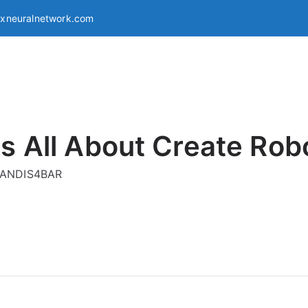
exneuralnetwork.com
s All About Create Rob
g ANDIS4BAR