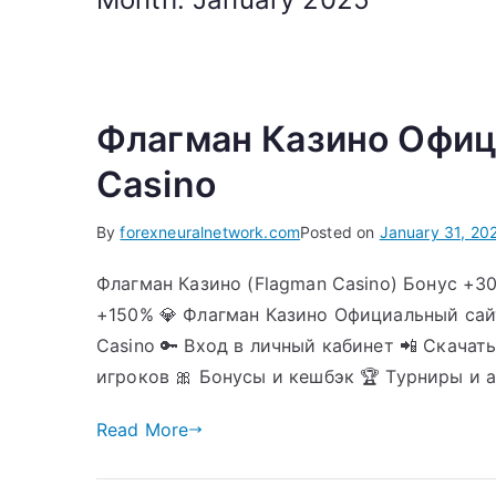
Флагман Казино Офиц
Casino
By
forexneuralnetwork.com
Posted on
January 31, 20
Флагман Казино (Flagman Casino) Бонус +3
+150% 💎 Флагман Казино Официальный сайт
Casino 🔑 Вход в личный кабинет 📲 Скача
игроков 🎀 Бонусы и кешбэк 🏆 Турниры и 
Read More