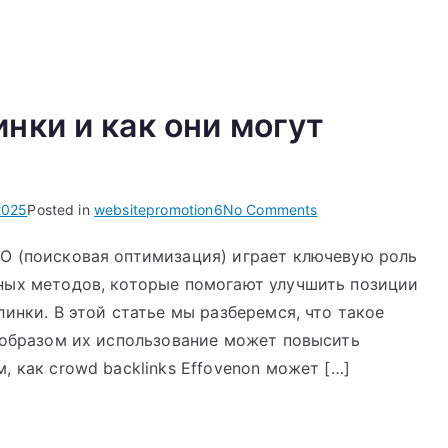
нки и как они могут
on
2025
Posted in
websitepromotion6
No Comments
Что
O (поисковая оптимизация) играет ключевую роль
такое
ных методов, которые помогают улучшить позиции
крауд-
бэклинки
инки. В этой статье мы разберемся, что такое
и
 образом их использование может повысить
как
 как crowd backlinks Effovenon может […]
они
могут
улучшить