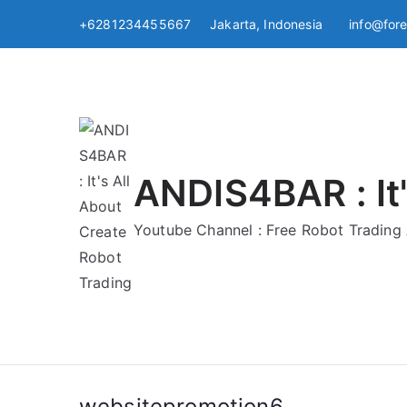
Skip
+6281234455667 Jakarta, Indonesia
info@for
to
content
ANDIS4BAR : It'
Youtube Channel : Free Robot Tradin
websitepromotion6