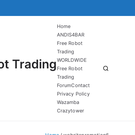
Home
ANDIS4BAR
Free Robot
Trading
ot Trading
WORLDWIDE
Free Robot
Trading
Forum
Contact
Privacy Policy
Wazamba
Crazytower
Home
websitepromotion6