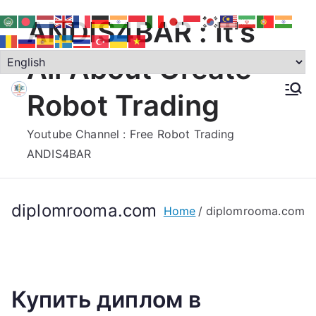
Skip
ANDIS4BAR : It's
to
content
All About Create
Robot Trading
Youtube Channel : Free Robot Trading
ANDIS4BAR
diplomrooma.com
Home
diplomrooma.com
Купить диплом в