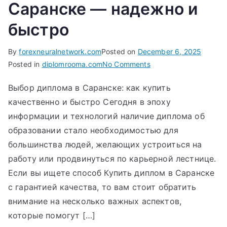
Саранске — надежно и
быстро
By
forexneuralnetwork.com
Posted on
December 6, 2025
on
Posted in
diplomrooma.com
No Comments
Купить
Выбор диплома в Саранске: как купить
диплом
качественно и быстро Сегодня в эпоху
в
Саранске
информации и технологий наличие диплома об
—
образовании стало необходимостью для
надежно
большинства людей, желающих устроиться на
и
работу или продвинуться по карьерной лестнице.
быстро
Если вы ищете способ Купить диплом в Саранске
с гарантией качества, то вам стоит обратить
внимание на несколько важных аспектов,
которые помогут […]