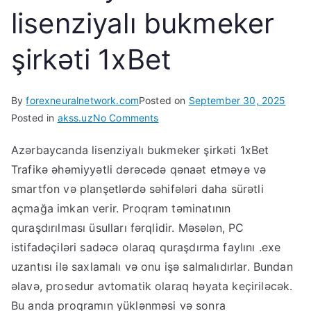
lisenziyalı bukmeker
şirkəti 1xBet
By
forexneuralnetwork.com
Posted on
September 30, 2025
on
Posted in
akss.uz
No Comments
Azərbayca
Azərbaycanda lisenziyalı bukmeker şirkəti 1xBet
Trafikə əhəmiyyətli dərəcədə qənaət etməyə və
lisenziyalı
smartfon və planşetlərdə səhifələri daha sürətli
bukmeker
açmağa imkan verir. Proqram təminatının
quraşdırılması üsulları fərqlidir. Məsələn, PC
şirkəti
istifadəçiləri sadəcə olaraq quraşdırma faylını .exe
uzantısı ilə saxlamalı və onu işə salmalıdırlar. Bundan
1xBet
əlavə, prosedur avtomatik olaraq həyata keçiriləcək.
Bu anda proqramın yüklənməsi və sonra