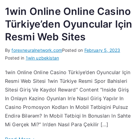
1win Online Online Casino
Türkiye’den Oyuncular Için
Resmi Web Sites
By
forexneuralnetwork.com
Posted on
February 5, 2023
Posted in
1win uzbekistan
1win Online Online Casino Türkiye’den Oyuncular Için
Resmi Web Sitesi 1win Türkiye Resmi Spor Bahisleri
Sitesi Giriş Ve Kaydol Reward” Content “Inside Giriş
In Onlayn Kazino Oyunları In’e Nasıl Giriş Yapılır In
Casino Promosyon Kodları In Mobil Tətbiqini Pulsuz
Endirə Bilərəm? In Mobil Tətbiqi In Bonusları In Sahte
Mi Gerçek Mi?” In’den Nasıl Para Çekilir […]