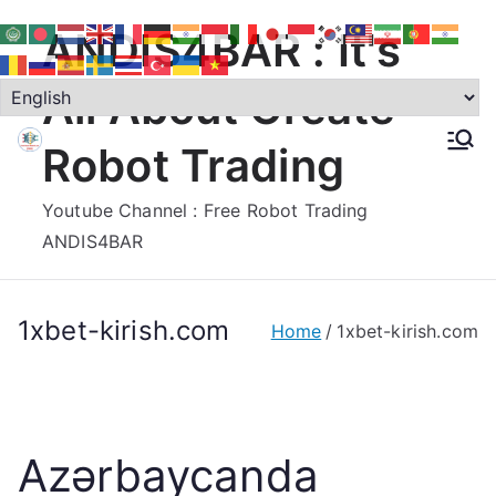
Skip
ANDIS4BAR : It's
to
content
All About Create
Robot Trading
Youtube Channel : Free Robot Trading
ANDIS4BAR
1xbet-kirish.com
Home
1xbet-kirish.com
Azərbaycanda