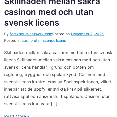
Skillnaden mellan säkra
casinon med och utan
svensk licens
By
forexneuralnetwork.com
Posted on
November 2, 2025
Posted in
casino utan svensk licens
Skillnaden mellan säkra casinon med och utan svensk
licens Skillnaden mellan säkra casinon med och utan
svensk licens handlar i grund och botten om
reglering, trygghet och spelarskydd. Casinon med
svensk licens kontrolleras av Spelinspektionen, vilket
innebär att de uppfyller strikta krav på säkerhet,
rättvisa spel och ansvarsfullt spelande. Casinon utan
svensk licens kan vara […]
Read More