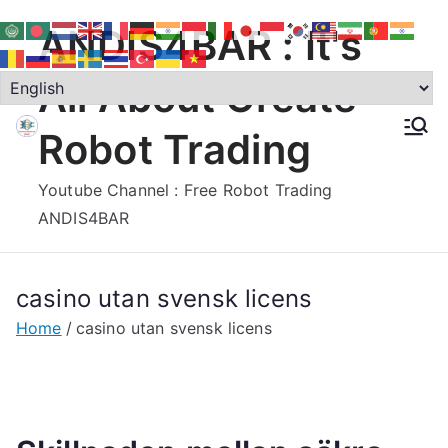
Skip
ANDIS4BAR : It's
to
content
All About Create
Robot Trading
Youtube Channel : Free Robot Trading
ANDIS4BAR
casino utan svensk licens
Home
casino utan svensk licens