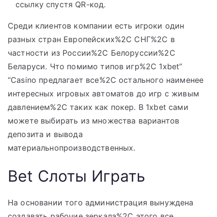
ссылку спустя QR-код.
Среди клиентов компании есть игроки один
разных стран Европейских%2C СНГ%2C в
частности из России%2C Белоруссии%2C
Беларуси. Что помимо типов игр%2C 1xbet”
“Casino предлагает все%2C остального наименее
интересных игровых автоматов до игр с живым
давлением%2C таких как покер. В 1xbet сами
можете выбирать из множества вариантов
депозита и вывода
материальнопроизводственных.
Bet Слоты Играть
На основании того администрация вынуждена
создавать рабочие зеркала%2C этого все