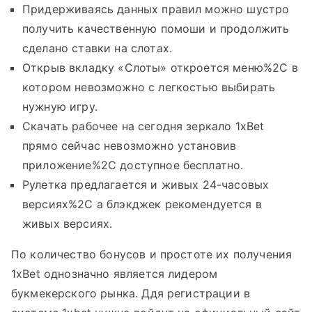
Придерживаясь данных правил можно шустро
получить качественную помоши и продолжить
сделано ставки на слотах.
Открыв вкладку «Слоты» откроется меню%2C в
котором невозможно с легкостью выбирать
нужную игру.
Скачать рабочее на сегодня зеркало 1xBet
прямо сейчас невозможно установив
приложение%2C доступное бесплатно.
Рулетка предлагается и живых 24-часовых
версиях%2C а блэкджек рекомендуется в
живых версиях.
По количество бонусов и простоте их получения
1xBet однозначно является лидером
букмекерского рынка. Ддя регистрации в