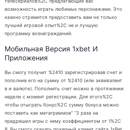
телесериалов%2C предлагающие вас
возможность играть любимых персонажами. Это
казино стремится предоставить вам не только
лучший игровой опыт%2C не и лучшую
программу вознаграждений.
Мобильная Версия 1xbet И
Приложения
Вы смогу получит %2410 зарегистрировав счет и
пополнив его на сумму от %2410 (или эквивалент
в и валюте). Пополнить счет можно в протяжении
недели с момент регистрации. Для этого%2C
чтобы отыграть бонус%2C сумму бонуса можно
поставить как мегаграммов” “3 раза на
предрешил игры с нему коэффициентом от 1%2C
8. Вы смогу скачать покерный клиент сайта 1xBet