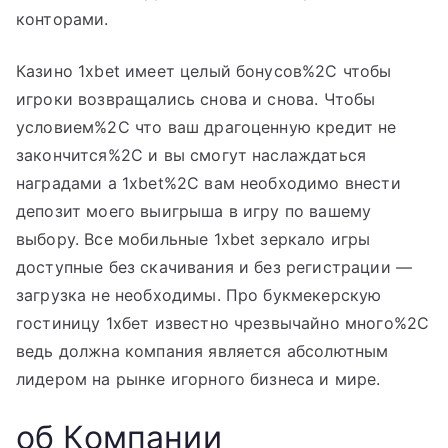
конторами.
Казино 1xbet имеет целый бонусов%2C чтобы
игроки возвращались снова и снова. Чтобы
условием%2C что ваш драгоценную кредит не
закончится%2C и вы смогут наслаждаться
наградами а 1xbet%2C вам необходимо внести
депозит моего выигрыша в игру по вашему
выбору. Все мобильные 1xbet зеркало игры
доступные без скачивания и без регистрации —
загрузка не необходимы. Про букмекерскую
гостиницу 1хбет известно чрезвычайно много%2C
ведь должна компания является абсолютным
лидером на рынке игорного бизнеса и мире.
об Компании