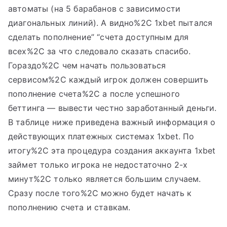
автоматы (на 5 барабанов с зависимости
диагональных линий). А видно%2C 1xbet пытался
сделать пополнение” “счета доступным для
всех%2C за что следовало сказать спасибо.
Гораздо%2C чем начать пользоваться
сервисом%2C каждый игрок должен совершить
пополнение счета%2C а после успешного
беттинга — вывести честно заработанный деньги.
В таблице ниже приведена важный информация о
действующих платежных системах 1xbet. По
итогу%2C эта процедура создания аккаунта 1xbet
займет только игрока не недостаточно 2-х
минут%2C только является большим случаем.
Сразу после того%2C можно будет начать к
пополнению счета и ставкам.