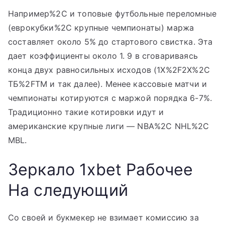
Например%2C и топовые футбольные переломные
(еврокубки%2C крупные чемпионаты) маржа
составляет около 5% до стартового свистка. Эта
дает коэффициенты около 1. 9 в сговариваясь
конца двух равносильных исходов (1Х%2F2Х%2C
ТБ%2FТМ и так далее). Менее кассовые матчи и
чемпионаты котируются с маржой порядка 6-7%.
Традиционно такие котировки идут и
американские крупные лиги — NBA%2C NHL%2C
MBL.
Зеркало 1xbet Рабочее
На следующий
Со своей и букмекер не взимает комиссию за