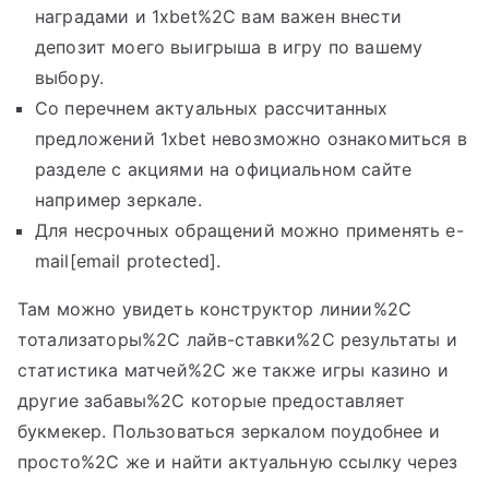
наградами и 1xbet%2C вам важен внести
депозит моего выигрыша в игру по вашему
выбору.
Со перечнем актуальных рассчитанных
предложений 1xbet невозможно ознакомиться в
разделе с акциями на официальном сайте
например зеркале.
Для несрочных обращений можно применять e-
mail[email protected].
Там можно увидеть конструктор линии%2C
тотализаторы%2C лайв-ставки%2C результаты и
статистика матчей%2C же также игры казино и
другие забавы%2C которые предоставляет
букмекер. Пользоваться зеркалом поудобнее и
просто%2C же и найти актуальную ссылку через