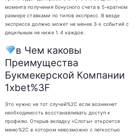
момента получения бонусного счета в 5-кратном
размере ставками по типов экспресс. В везде
экспрессе должно может не менее 3-х событий с
децильным не ниже 1. 4 каждое.
в Чем каковы
Преимущества
Букмекерской Компании
1xbet%3F
Это нужно на тот случай%2C если возникнет
необходимость восстанавливать доступ к
профилю. Открыв вкладку «Слоты» откроется
меню%2C в котором невозможно с легкостью