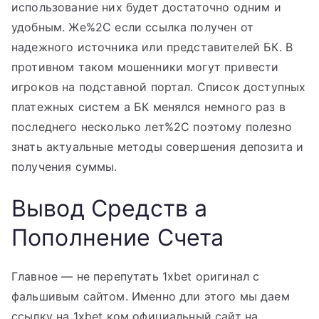
использование них будет достаточно одним и
удобным. Же%2C если ссылка получен от
надежного источника или представителей БК. В
противном таком мошенники могут привести
игроков на подставной портал. Список доступных
платежных систем а БК менялся немного раз в
последнего несколько лет%2C поэтому полезно
знать актуальные методы совершения депозита и
получения суммы.
Вывод Средств а
Пополнение Счета
Главное — не перепутать 1xbet оригинал с
фальшивым сайтом. Именно дли этого мы даем
ссылку на 1xbet ком официальный сайт на