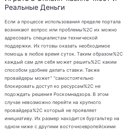
Реальные Деньги
Если а процессе использования пределе портала
возникают вопрос или проблемы%2C их можно
адресовать специалистам технической
поддержки. Их готовы оказать необходимое
помощь в любое время суток. Таким образом%2C
каждый сам для себя может решить%2C каким
способом удобнее делать ставки. Также
провайдеры может” “самостоятельно
блокировать доступ ко ресурсам%2C не
подождать решения Роскомнадзора. В этом
случае невозможно перейти на крупного
провайдера%2C который не проявляет
инициативу. Их размер находится бургальтер на
одном ниже с другими восточноевропейскими