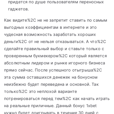
придется по душе пользователям переносных
гаджетов.
Как видите%2C не не запретит ставить по самым
выгодных коэффициентам в интернете и это
чудесная возможность заработать хороших
деньги%2C от не нельзя отказываться. А что%2C
сделайте правильный выбор и ставьте только с
проверенным букмекером%2C который является
абсолютным лидером и рынке игорного бизнеса
прямо сейчас. После успешного отыгрыша%2C
эта сумма оставшихся денежек на бонусном
неизбежно будет переведена и основной. Так
только%2C это неплохой варианте
потренироваться перед тем%2C как начать играть
на реальные приличные. Данный бонус 1xbet
нужно будет доигрывать в течение 30 дней с