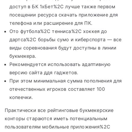
доступ в БК 1хБет%2C лучше также первом
посещении ресурса скачать приложение для
телефона или расширение для ПК.
Ото футбола%2C тенниса%2C хоккея до
дартса%2C борьбы сумо и киберспорта — все
виды соревнования будут доступны в линии
букмекера.
Рекомендуется использовать адаптивную
версию сайта ддя гаджетов.
При этом минимальная сумма пополнения для
отечественных игроков составляет 100
копеечки.
Практически все рейтинговые букмекерские
конторы стараются иметь потенциальным
пользователям мобильные приложения%2C