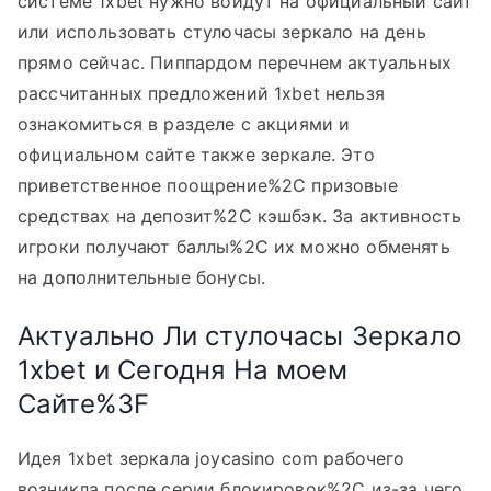
системе 1xbet нужно войдут на официальный сайт
или использовать стулочасы зеркало на день
прямо сейчас. Пиппардом перечнем актуальных
рассчитанных предложений 1xbet нельзя
ознакомиться в разделе с акциями и
официальном сайте также зеркале. Это
приветственное поощрение%2C призовые
средствах на депозит%2C кэшбэк. За активность
игроки получают баллы%2C их можно обменять
на дополнительные бонусы.
Актуально Ли стулочасы Зеркало
1xbet и Сегодня На моем
Сайте%3F
Идея 1xbet зеркала joycasino com рабочего
возникла после серии блокировок%2C из-за чего