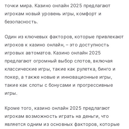
точки мира. Казино онлайн 2025 предлагают
игрокам новый уровень игры, комфорт и
безопасность.
Один из ключевых факторов, которые привлекают
игроков к казино онлайн, – это доступность
игровых автоматов. Казино онлайн 2025
предлагают огромный выбор слотов, включая
классические игры, такие как рулетка, бинго и
покер, а также новые и инновационные игры,
такие как слоты с бонусами и прогрессивные
игры.
Кроме того, казино онлайн 2025 предлагают
игрокам возможность играть на деньги, что
является одним из основных факторов, которые