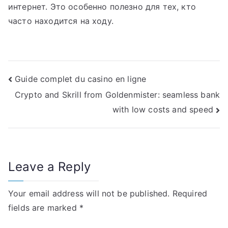
интернет. Это особенно полезно для тех, кто
часто находится на ходу.
Post
Guide complet du casino en ligne
Crypto and Skrill from Goldenmister: seamless bank
navigation
with low costs and speed
Leave a Reply
Your email address will not be published.
Required
fields are marked
*