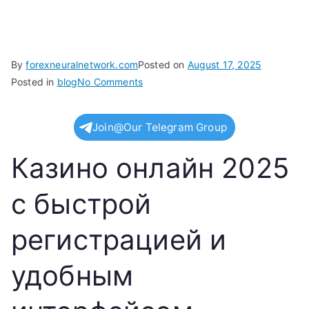
By
forexneuralnetwork.com
Posted on
August 17, 2025
on
Posted in
blog
No Comments
2025
с
Join@Our Telegram Group
быстрой
регистрацией
Казино онлайн 2025
и
удобным
с быстрой
интерфейсом.211
регистрацией и
удобным