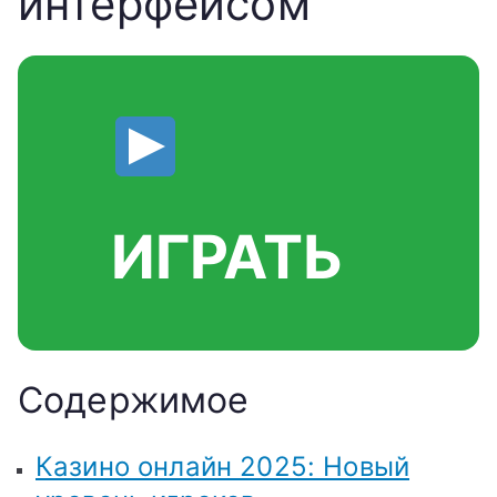
интерфейсом
ИГРАТЬ
Содержимое
Казино онлайн 2025: Новый