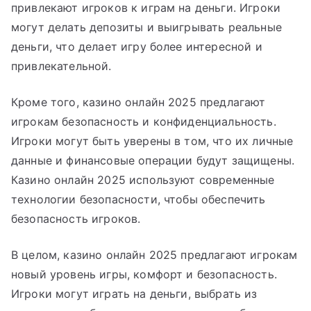
привлекают игроков к играм на деньги. Игроки
могут делать депозиты и выигрывать реальные
деньги, что делает игру более интересной и
привлекательной.
Кроме того, казино онлайн 2025 предлагают
игрокам безопасность и конфиденциальность.
Игроки могут быть уверены в том, что их личные
данные и финансовые операции будут защищены.
Казино онлайн 2025 используют современные
технологии безопасности, чтобы обеспечить
безопасность игроков.
В целом, казино онлайн 2025 предлагают игрокам
новый уровень игры, комфорт и безопасность.
Игроки могут играть на деньги, выбрать из