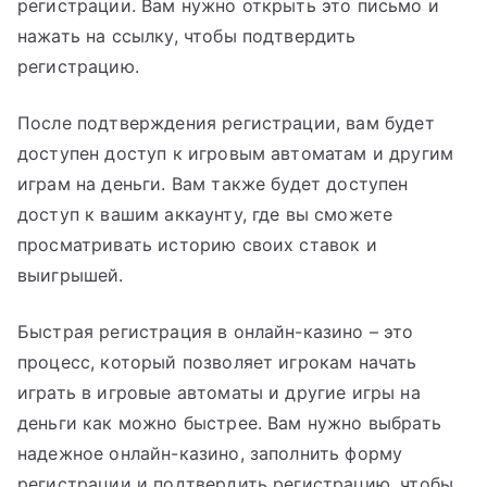
регистрации. Вам нужно открыть это письмо и
нажать на ссылку, чтобы подтвердить
регистрацию.
После подтверждения регистрации, вам будет
доступен доступ к игровым автоматам и другим
играм на деньги. Вам также будет доступен
доступ к вашим аккаунту, где вы сможете
просматривать историю своих ставок и
выигрышей.
Быстрая регистрация в онлайн-казино – это
процесс, который позволяет игрокам начать
играть в игровые автоматы и другие игры на
деньги как можно быстрее. Вам нужно выбрать
надежное онлайн-казино, заполнить форму
регистрации и подтвердить регистрацию, чтобы