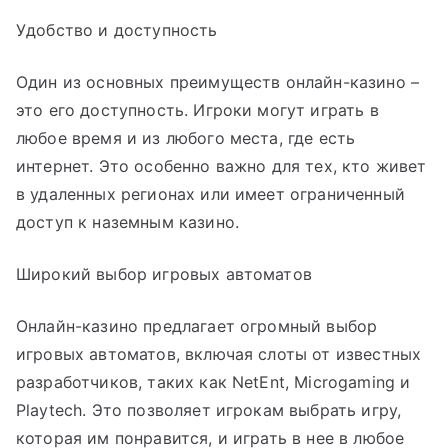
Удобство и доступность
Один из основных преимуществ онлайн-казино –
это его доступность. Игроки могут играть в
любое время и из любого места, где есть
интернет. Это особенно важно для тех, кто живет
в удаленных регионах или имеет ограниченный
доступ к наземным казино.
Широкий выбор игровых автоматов
Онлайн-казино предлагает огромный выбор
игровых автоматов, включая слоты от известных
разработчиков, таких как NetEnt, Microgaming и
Playtech. Это позволяет игрокам выбрать игру,
которая им понравится, и играть в нее в любое