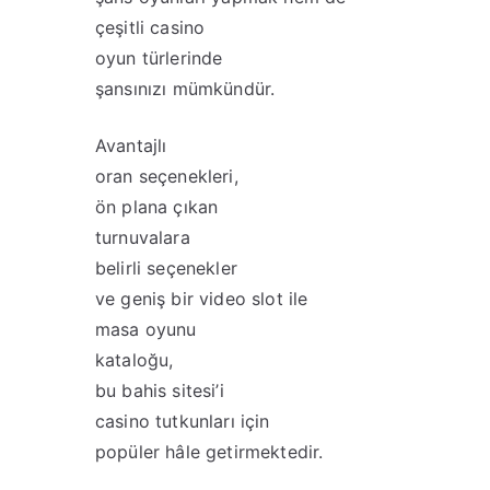
çeşitli casino
oyun türlerinde
şansınızı mümkündür.
Avantajlı
oran seçenekleri,
ön plana çıkan
turnuvalara
belirli seçenekler
ve geniş bir video slot ile
masa oyunu
kataloğu,
bu bahis sitesi’i
casino tutkunları için
popüler hâle getirmektedir.