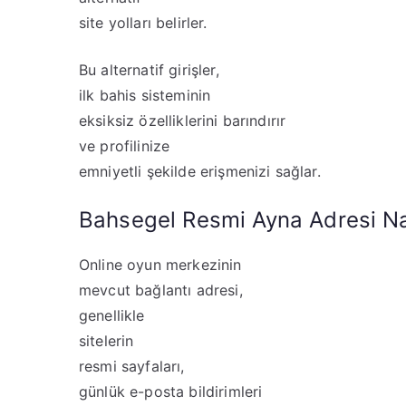
site yolları belirler.
Bu alternatif girişler,
ilk bahis sisteminin
eksiksiz özelliklerini barındırır
ve profilinize
emniyetli şekilde erişmenizi sağlar.
Bahsegel Resmi Ayna Adresi Na
Online oyun merkezinin
mevcut bağlantı adresi,
genellikle
sitelerin
resmi sayfaları,
günlük e-posta bildirimleri