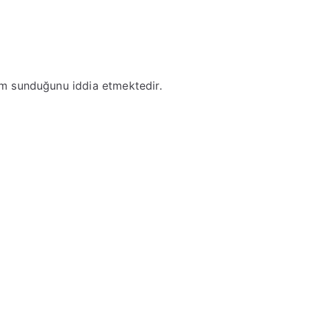
m sunduğunu iddia etmektedir.