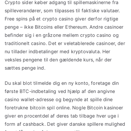
Crypto sider køber adgang til spillemaskinerne fra
spilleverandører, som tilpasses til faktiske valutaer.
Free spins på et crypto casino giver derfor rigtige
penge – ikke Bitcoins eller Ethereum. Andre casinoer
befinder sig i en gråzone mellem crypto casino og
traditionelt casino. Det er veletablerede casinoer, der
nu tillader indbetalinger med kryptovaluta. Her
veksles pengene til den gældende kurs, når der
sættes penge ind.
Du skal blot tilmelde dig en ny konto, foretage din
første BTC-indbetaling ved hjælp af den angivne
casino wallet-adresse og begynde at spille dine
foretrukne bitcoin spil online. Nogle Bitcoin kasinoer
giver en procentdel af deres tab tilbage hver uge i
form af cashback. Det giver danske spillere mulighed