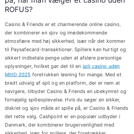
på, når man vælger et casino uden
ROFUS?
Casino & Friends er et charmerende online casino,
der kombinerer en sjov og imødekommende
atmosfære med høj sikkerhed, især når det kommer
til Paysafecard-transaktioner. Spillere kan hurtigt og
sikkert indbetale penge uden at afsløre personlige
oplysninger, hvilket gør det til en
spil casino uden
MitID 2025
foretrukken løsning for mange. Med et
bredt udvalg af spil og en platform, der er nem at
navigere, tilbyder Casino & Friends en ubekymret og
fornøjelig spilleoplevelse. Hvis du søger en sikker,
diskret og sjov måde at spille på, er Casino & Friends
det rette valg. Cashpoint er en populær udbyder i
Danmark, der kombinerer brugervenlighed med
sikkerhed, især for spillere, der foretrækker