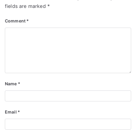
fields are marked
*
Comment
*
Name
*
Email
*