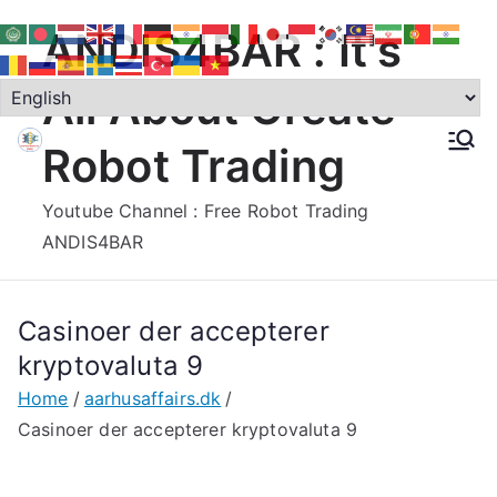
Skip
ANDIS4BAR : It's
to
content
All About Create
Robot Trading
Youtube Channel : Free Robot Trading
ANDIS4BAR
Casinoer der accepterer
kryptovaluta 9
Home
aarhusaffairs.dk
Casinoer der accepterer kryptovaluta 9