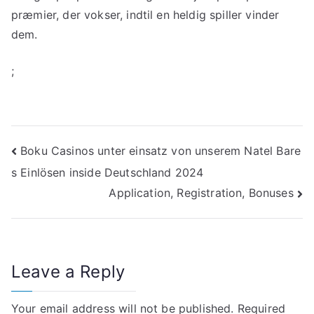
præmier, der vokser, indtil en heldig spiller vinder
dem.
;
Post
Boku Casinos unter einsatz von unserem Natel Bare
s Einlösen inside Deutschland 2024
navigation
Application, Registration, Bonuses
Leave a Reply
Your email address will not be published.
Required