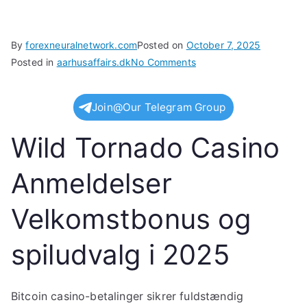
By
forexneuralnetwork.com
Posted on
October 7, 2025
on
Posted in
aarhusaffairs.dk
No Comments
Casinoer
der
Join@Our Telegram Group
accepterer
kryptovaluta
Wild Tornado Casino
9
Anmeldelser
Velkomstbonus og
spiludvalg i 2025
Bitcoin casino-betalinger sikrer fuldstændig