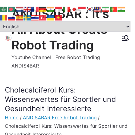
Skip
ANDIS4BAR : It's
to
content
All About Create
Robot Trading
Youtube Channel : Free Robot Trading
ANDIS4BAR
Cholecalciferol Kurs:
Wissenswertes für Sportler und
Gesundheit Interessierte
Home
ANDIS4BAR Free Robot Trading
Cholecalciferol Kurs: Wissenswertes für Sportler und
Gesundheit Interessierte