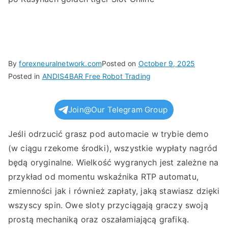
By
forexneuralnetwork.com
Posted on
October 9, 2025
Posted in
ANDIS4BAR Free Robot Trading
Join@Our Telegram Group
Jeśli odrzucić grasz pod automacie w trybie demo
(w ciągu rzekome środki), wszystkie wypłaty nagród
będą oryginalne. Wielkość wygranych jest zależne na
przykład od momentu wskaźnika RTP automatu,
zmienności jak i również zapłaty, jaką stawiasz dzięki
wszyscy spin. Owe sloty przyciągają graczy swoją
prostą mechaniką oraz oszałamiającą grafiką.