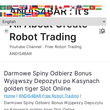
Skip
ANDIS4BAR : It's
to
content
All About Create
Robot Trading
Youtube Channel : Free Robot Trading
ANDIS4BAR
Darmowe Spiny Odbierz Bonus
Wyjąwszy Depozytu po Kasynach
golden tiger Slot Online
Home
ANDIS4BAR Free Robot Trading
Darmowe Spiny Odbierz Bonus Wyjąwszy Depozytu
po Kasynach golden tiger Slot Online