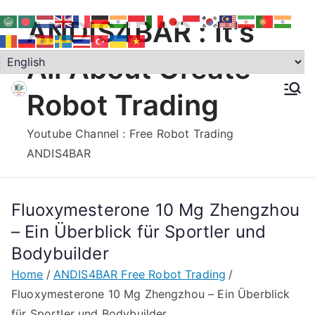
Skip
ANDIS4BAR : It's
to
content
All About Create
Robot Trading
Youtube Channel : Free Robot Trading
ANDIS4BAR
Fluoxymesterone 10 Mg Zhengzhou
– Ein Überblick für Sportler und
Bodybuilder
Home
ANDIS4BAR Free Robot Trading
Fluoxymesterone 10 Mg Zhengzhou – Ein Überblick
für Sportler und Bodybuilder