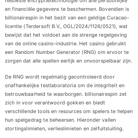
nieuwste encryptietechnologie om alle persoonlijke
en financiële gegevens te beschermen. Bovendien is
billionairespin in het bezit van een geldige Curacao-
licentie (Terdersoft B.V., OGL/2024/1126/0521), wat
bewijst dat het voldoet aan de strenge regelgeving
van de online casino-industrie. Het casino gebruikt
een Random Number Generator (RNG) om ervoor te
zorgen dat alle spellen eerlijk en onvoorspelbaar zijn.
De RNG wordt regelmatig gecontroleerd door
onafhankelijke testlaboratoria om de integriteit en
betrouwbaarheid te waarborgen. billionairespin zet
zich in voor verantwoord gokken en biedt
verschillende tools en resources om spelers te helpen
hun spelgedrag te beheersen. Hieronder vallen
stortingslimieten, verlieslimieten en zelfuitsluiting.