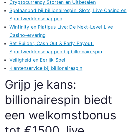
actie
Cryptocurrency Storten en Uitbetalen
en
Spelaanbod bij billionairespin: Slots, Live Casino en
razendsnelle
Sportweddenschappen
c
Winfinity en Platipus Live: De Next-Level Live
Casino-ervaring
Bet Builder, Cash Out & Early Payout:
Sportweddenschappen bij billionairespin
Veiligheid en Eerlijk Spel
Klantenservice bij billionairespin
Grijp je kans:
billionairespin biedt
een welkomstbonus
tot €1500, live