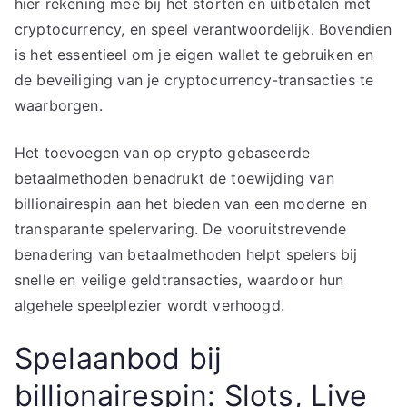
hier rekening mee bij het storten en uitbetalen met
cryptocurrency, en speel verantwoordelijk. Bovendien
is het essentieel om je eigen wallet te gebruiken en
de beveiliging van je cryptocurrency-transacties te
waarborgen.
Het toevoegen van op crypto gebaseerde
betaalmethoden benadrukt de toewijding van
billionairespin aan het bieden van een moderne en
transparante spelervaring. De vooruitstrevende
benadering van betaalmethoden helpt spelers bij
snelle en veilige geldtransacties, waardoor hun
algehele speelplezier wordt verhoogd.
Spelaanbod bij
billionairespin: Slots, Live