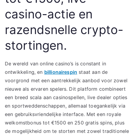
casino-actie en
razendsnelle crypto-
stortingen.
De wereld van online casino’s is constant in
ontwikkeling, en
billionairespin
staat aan de
voorgrond met een aantrekkelijk aanbod voor zowel
nieuwe als ervaren spelers. Dit platform combineert
een breed scala aan casinospellen, live dealer opties
en sportweddenschappen, allemaal toegankelijk via
een gebruiksvriendelijke interface. Met een royale
welkomstbonus tot €1500 en 250 gratis spins, plus
de mogelijkheid om te storten met zowel traditionele