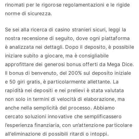
rinomati per le rigorose regolamentazioni e le rigide
norme di sicurezza.
Se sei alla ricerca di casino stranieri sicuri, leggi la
nostra recensione di seguito, dove ogni piattaforma
è analizzata nei dettagli. Dopo il deposito, è possibile
iniziare subito a giocare, ma è consigliabile
approfittare dei generosi bonus offerti da Mega Dice.
Il bonus di benvenuto, del 200% sul deposito iniziale
e 50 giri gratis, è particolarmente allettante. La
rapidità nei depositi e nei prelievi è stata valutata
non solo in termini di velocità di elaborazione, ma
anche nella semplicità del processo. Abbiamo
cercato soluzioni innovative che semplificassero
l’esperienza finanziaria, con un’attenzione particolare
all’eliminazione di possibili ritardi o intoppi.