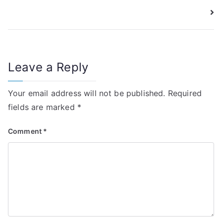
Leave a Reply
Your email address will not be published.
Required
fields are marked
*
Comment
*