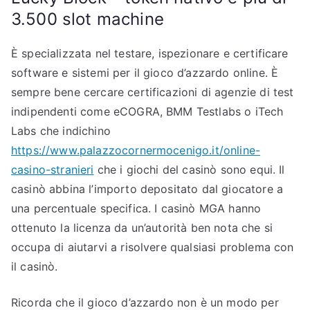
3.500 slot machine
È specializzata nel testare, ispezionare e certificare
software e sistemi per il gioco d’azzardo online. È
sempre bene cercare certificazioni di agenzie di test
indipendenti come eCOGRA, BMM Testlabs o iTech
Labs che indichino
https://www.palazzocornermocenigo.it/online-
casino-stranieri
che i giochi del casinò sono equi. Il
casinò abbina l’importo depositato dal giocatore a
una percentuale specifica. I casinò MGA hanno
ottenuto la licenza da un’autorità ben nota che si
occupa di aiutarvi a risolvere qualsiasi problema con
il casinò.
Ricorda che il gioco d’azzardo non è un modo per