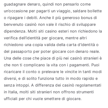
guadagnare denaro, quindi non pensarlo come
un’occasione per pagarti un viaggio, saldare bollette
o ripagare i debiti. Anche il più generoso bonus di
benvenuto casinò non vale il rischio di sviluppare
dipendenza. Molti siti casino esteri non richiedono la
verifica dell’identità per giocare, mentre altri
richiedono una copia valida della carta d’identità o
del passaporto per poter giocare con denaro reale.
Una delle cose che piace di più nei casinò stranieri è
che non ti complicano la vita con i pagamenti. Puoi
ricaricare il conto o prelevare le vincite in tanti modi
diversi, e di solito funziona tutto in modo rapido e
senza intoppi. A differenza dei casinò regolamentati
in Italia, molti siti stranieri non offrono strumenti
ufficiali per chi vuole smettere di giocare.