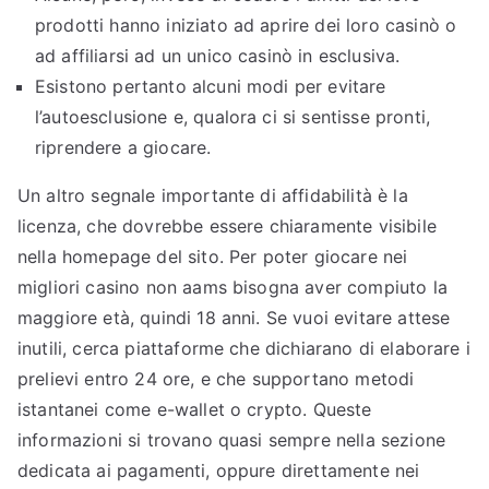
prodotti hanno iniziato ad aprire dei loro casinò o
ad affiliarsi ad un unico casinò in esclusiva.
Esistono pertanto alcuni modi per evitare
l’autoesclusione e, qualora ci si sentisse pronti,
riprendere a giocare.
Un altro segnale importante di affidabilità è la
licenza, che dovrebbe essere chiaramente visibile
nella homepage del sito. Per poter giocare nei
migliori casino non aams bisogna aver compiuto la
maggiore età, quindi 18 anni. Se vuoi evitare attese
inutili, cerca piattaforme che dichiarano di elaborare i
prelievi entro 24 ore, e che supportano metodi
istantanei come e-wallet o crypto. Queste
informazioni si trovano quasi sempre nella sezione
dedicata ai pagamenti, oppure direttamente nei