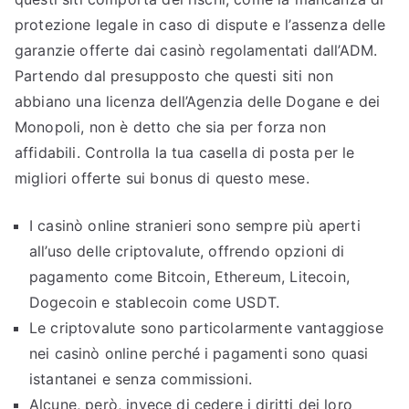
protezione legale in caso di dispute e l’assenza delle
garanzie offerte dai casinò regolamentati dall’ADM.
Partendo dal presupposto che questi siti non
abbiano una licenza dell’Agenzia delle Dogane e dei
Monopoli, non è detto che sia per forza non
affidabili. Controlla la tua casella di posta per le
migliori offerte sui bonus di questo mese.
I casinò online stranieri sono sempre più aperti
all’uso delle criptovalute, offrendo opzioni di
pagamento come Bitcoin, Ethereum, Litecoin,
Dogecoin e stablecoin come USDT.
Le criptovalute sono particolarmente vantaggiose
nei casinò online perché i pagamenti sono quasi
istantanei e senza commissioni.
Alcune, però, invece di cedere i diritti dei loro