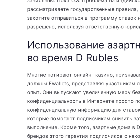
зачислены. Пока U.S. Проблема на индийско
рассматриваете государственные правила, 
захотите отправиться в программу ставок н
разрешено, используя ответственную юрисд
Использование азартн
во время D Rubles
Многие потирают онлайн -казино, признава
должны Ewallets, представляя участникам 
опыт. Они выпускают увеличенную меру бе
конфиденциальность в Интернете просто по
конфиденциальную информацию для ставок.
которые помогают подписчикам снизить за
выполнение. Кроме того, азартные дома в D
брендов этого гарантия подписчиков с не