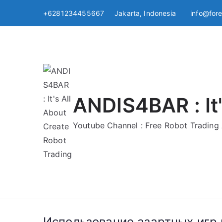
Skip
+6281234455667 Jakarta, Indonesia
info@for
to
content
ANDIS4BAR : It'
Youtube Channel : Free Robot Tradin
Использование азартных игр 