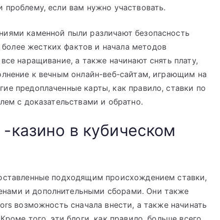
 проблему, если вам нужно участвовать.
ниями каменной пыли различают безопасность
более жестких фактов и начала методов
все наращивание, а также начинают снять плату,
олнение к вечным онлайн-веб-сайтам, играющим на
ие предоплаченные карты, как правило, ставки по
блем с доказательствами и обратно.
 -казино в кубическом
доставленные подходящим происхождением ставки,
нами и дополнительными сборами. Они также
ors возможность сначала внести, а также начинать
Кроме того, эти блоги, как правило, больше всего