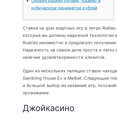
Онлайн казино онлайн -казино в
кубическом дециметре рублей
Ставки на дом азартных игр в литре Rubles
которые вы должны надежной технологии в
Ruskies неизвестно и предлагает получени
Надежность на самом деле проста и легко 
наличии удовлетворенности клиентов.
Один из нескольких палящих ставок находи
Gambling House Ex и Melbet.
Следующие пла
и большой выбор из названий игр, похожий
проживание.
Джойкасино