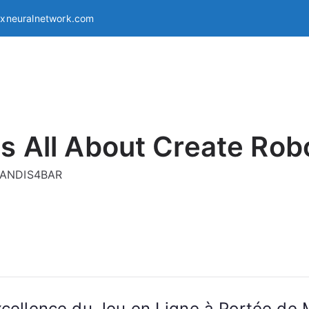
exneuralnetwork.com
s All About Create Rob
g ANDIS4BAR
xcellence du Jeu en Ligne à Portée de 