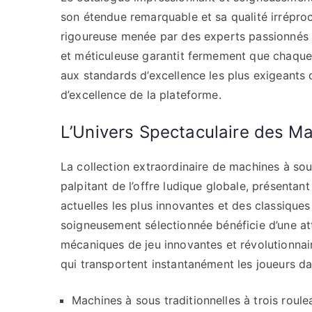
son étendue remarquable et sa qualité irréproch
rigoureuse menée par des experts passionnés 
et méticuleuse garantit fermement que chaque
aux standards d’excellence les plus exigeants qu
d’excellence de la plateforme.
L’Univers Spectaculaire des M
La collection extraordinaire de machines à sou
palpitant de l’offre ludique globale, présenta
actuelles les plus innovantes et des classique
soigneusement sélectionnée bénéficie d’une atte
mécaniques de jeu innovantes et révolutionnai
qui transportent instantanément les joueurs da
Machines à sous traditionnelles à trois roul