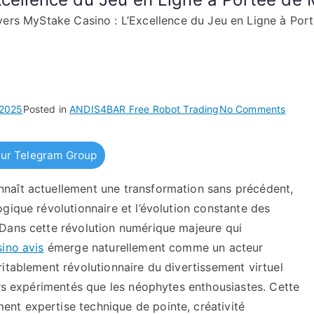
vers MyStake Casino : L’Excellence du Jeu en Ligne à Por
on
 2025
Posted in
ANDIS4BAR Free Robot Trading
No Comments
L’Univ
MySt
ur Telegram Group
Casin
:
naît actuellement une transformation sans précédent,
L’Exce
gique révolutionnaire et l’évolution constante des
du
 Dans cette révolution numérique majeure qui
Jeu
ino avis
émerge naturellement comme un acteur
en
itablement révolutionnaire du divertissement virtuel
Ligne
à
urs expérimentés que les néophytes enthousiastes. Cette
Porté
nt expertise technique de pointe, créativité