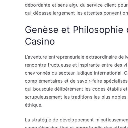
débordante et sens aigu du service client pou
qui dépasse largement les attentes convention
Genèse et Philosophie 
Casino
L’aventure entrepreneuriale extraordinaire de
rencontre fructueuse et inspirante entre des v
chevronnés du secteur ludique international. 
complémentaires et de savoir-faire spécialisé
qui bouscule délibérément les codes établis et 
scrupuleusement les traditions les plus nobles
éthique.
La stratégie de développement minutieusement 
compréhension fine et approfondie des attent