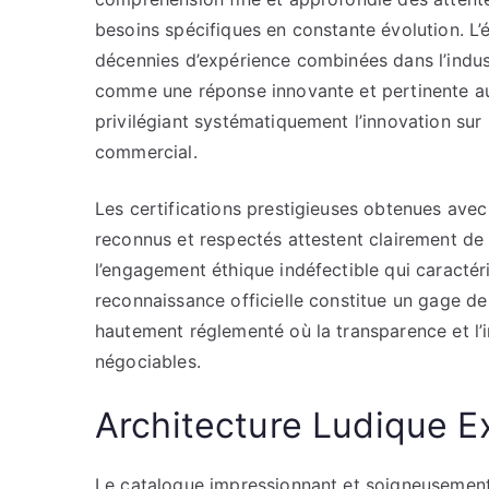
besoins spécifiques en constante évolution. L’
décennies d’expérience combinées dans l’indu
comme une réponse innovante et pertinente aux
privilégiant systématiquement l’innovation sur l’i
commercial.
Les certifications prestigieuses obtenues ave
reconnus et respectés attestent clairement de 
l’engagement éthique indéfectible qui caractéri
reconnaissance officielle constitue un gage de
hautement réglementé où la transparence et l’
négociables.
Architecture Ludique Ex
Le catalogue impressionnant et soigneusement