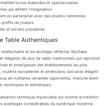
nnalités bonus élaborées et spectaculaires
res qui défient l’imagination
ent en partenariat avec des studios renommés
s profils de joueurs
ies et univers populaires
de Table Authentiques
intellectuelle et de stratégie réfléchie, MyStake
 élégante de jeux de table traditionnels qui reproduit
trée et prestigieuse des établissements les plus
, roulette européenne et américaine, baccarat élégant
ous de multiples variantes captivantes, chacune étant
s techniques et esthétiques.
réalisation technique impeccable qui honore la tradition
les avantages considérables du numérique moderne.