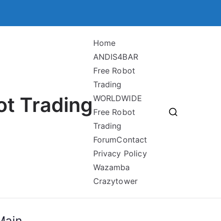
Home
ANDIS4BAR
Free Robot
Trading
ot Trading
WORLDWIDE
Free Robot
Trading
Forum
Contact
Privacy Policy
Wazamba
Crazytower
Main