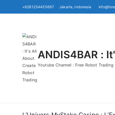
Skip
+6281234455667 Jakarta, Indonesia
info@for
to
content
ANDIS4BAR : It'
Youtube Channel : Free Robot Tradin
L’Univers MyStake Casino : L’E