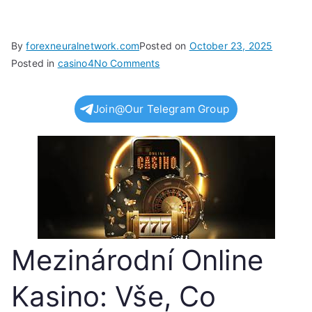
By
forexneuralnetwork.com
Posted on
October 23, 2025
on
Posted in
casino4
No Comments
Mezinárodní
Online
Join@Our Telegram Group
Kasino
Vše,
Co
Potřebujete
Vědět
Mezinárodní Online
Kasino: Vše, Co