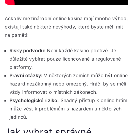
Ačkoliv mezinárodní online kasina mají mnoho výhod,
existují také některé nevýhody, které byste měli mít
na paměti:
Risky podvodu:
Není každé kasino poctivé. Je
důležité vybírat pouze licencované a regulované
platformy.
Právní otázky:
V některých zemích může být online
hazard nezákonný nebo omezený. Hráči by se měli
vždy informovat o místních zákonech.
Psychologické riziko:
Snadný přístup k online hrám
může vést k problémům s hazardem u některých
jedinců.
Jak vybrat správné