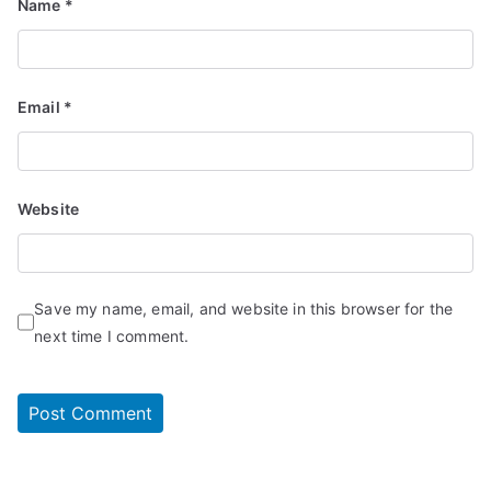
Name
*
Email
*
Website
Save my name, email, and website in this browser for the
next time I comment.