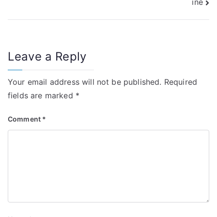
ine
Leave a Reply
Your email address will not be published.
Required
fields are marked
*
Comment
*