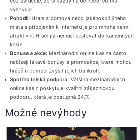
což zaručuje, že si každý najde něco, co mu
vyhovuje.
Pohodlí:
Hraní z domova nebo jakéhokoli jiného
místa s připojením k internetu je pro mnohé velmi
atraktivní. Hráči již nemusí cestovat do kamenných
kasin.
Bonuse a akce:
Mezinárodní online kasina často
nabízejí lákavé bonusy a promoakce, které mohou
hráčům pomoci zvýšit jejich bankroll.
Spotřebitelská podpora:
Většina mezinárodních
online kasin poskytuje kvalitní zákaznickou
podporu, která je dostupná 24/7.
Možné nevýhody