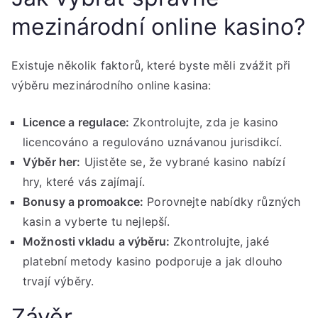
mezinárodní online kasino?
Existuje několik faktorů, které byste měli zvážit při
výběru mezinárodního online kasina:
Licence a regulace:
Zkontrolujte, zda je kasino
licencováno a regulováno uznávanou jurisdikcí.
Výběr her:
Ujistěte se, že vybrané kasino nabízí
hry, které vás zajímají.
Bonusy a promoakce:
Porovnejte nabídky různých
kasin a vyberte tu nejlepší.
Možnosti vkladu a výběru:
Zkontrolujte, jaké
platební metody kasino podporuje a jak dlouho
trvají výběry.
Závěr