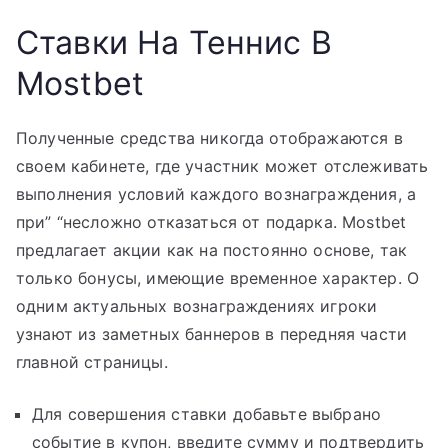
Ставки На Теннис В
Mostbet
Полученные средства никогда отображаются в
своем кабинете, где участник может отслеживать
выполнения условий каждого вознаграждения, а
при” “несложно отказаться от подарка. Mostbet
предлагает акции как на постоянно основе, так
только бонусы, имеющие временное характер. О
одним актуальных вознаграждениях игроки
узнают из заметных баннеров в передняя части
главной страницы.
Для совершения ставки добавьте выбрано
событие в купон, введите сумму и подтвердить