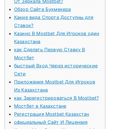
От Зеркала Mostbet?
Обзор Сайта Букмекера
Какие вида Спорта Доступны для
Ставок?
Казино В Mostbet Для Игроков один
Казахстана
как Сделать Первую Ставку В
Мостбет
быстрый Вход Через исторические
Сети
Приложения Mostbet Для Игроков
Из Казахстана
как Зарегистрироваться В Mostbet?
Мостбет в Казахстане
Регистрация Mostbet Казахстан
официальный Сайт И Лицензия