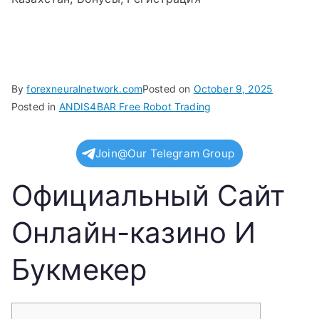
By
forexneuralnetwork.com
Posted on
October 9, 2025
Posted in
ANDIS4BAR Free Robot Trading
Join@Our Telegram Group
Официальный Сайт
Онлайн-казино И
Букмекер