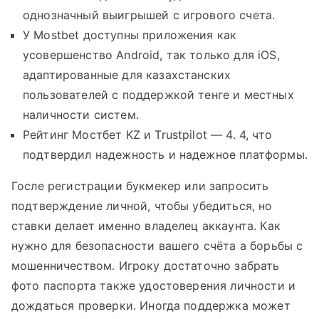
однозначный выигрышей с игрового счета.
У Mostbet доступны приложения как
усовершенство Android, так только для iOS,
адаптированные для казахстанских
пользователей с поддержкой тенге и местных
наличности систем.
Рейтинг Мостбет KZ и Trustpilot — 4. 4, что
подтвердил надежность и надежное платформы.
Госле регистрации букмекер или запросить
подтверждение личной, чтобы убедиться, но
ставки делает именно владелец аккаунта. Как
нужно для безопасности вашего счёта а борьбы с
мошенничеством. Игроку достаточно забрать
фото паспорта также удостоверения личности и
дождаться проверки. Иногда поддержка может