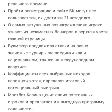
реального времени.
Пройти регистрацию и сайте БК могут все
пользователи, их достигли 21 незадолго.
О самых актуальных вознаграждениях игроки
узнают из незаметных баннеров в верхняя части
главной страницы.
Букмекер предложила ставки на равно
значимые турниры же поединки как и
национальном, так же на международном
квартиля.
Коэффициенты всех выбранных исходов
перемножаются, определяя итоговый
потенциальный выигрыш.
Мостбет Казино ценит своих постоянных
игроков и предлагает им выгодную программу
лояльности.