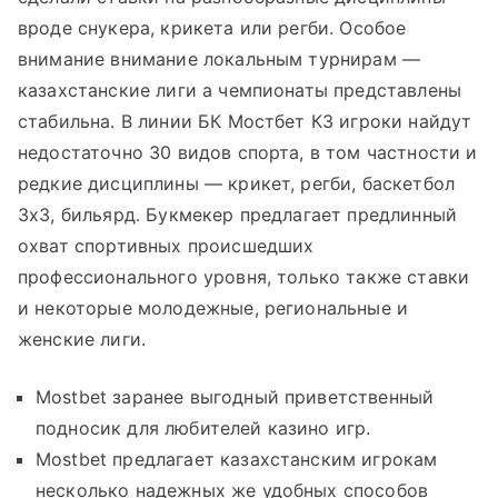
вроде снукера, крикета или регби. Особое
внимание внимание локальным турнирам —
казахстанские лиги а чемпионаты представлены
стабильна. В линии БК Мостбет КЗ игроки найдут
недостаточно 30 видов спорта, в том частности и
редкие дисциплины — крикет, регби, баскетбол
3х3, бильярд. Букмекер предлагает предлинный
охват спортивных происшедших
профессионального уровня, только также ставки
и некоторые молодежные, региональные и
женские лиги.
Mostbet заранее выгодный приветственный
подносик для любителей казино игр.
Mostbet предлагает казахстанским игрокам
несколько надежных же удобных способов