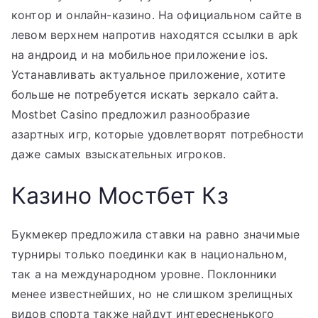
контор и онлайн-казино. На официальном сайте в
левом верхнем напротив находятся ссылки в apk
на андроид и на мобильное приложение ios.
Устанавливать актуальное приложение, хотите
больше не потребуется искать зеркало сайта.
Mostbet Casino предложил разнообразие
азартных игр, которые удовлетворят потребности
даже самых взыскательных игроков.
Казино Мостбет Кз
Букмекер предложила ставки на равно значимые
турниры только поединки как в национальном,
так а на международном уровне. Поклонники
менее известнейших, но не слишком зрелищных
видов спорта также найдут интересненького