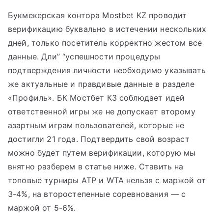
Букмекерская контора Mostbet KZ проводит
верификацию буквально в истечении нескольких
дней, только посетитель корректно жестом все
данные. Дли” “успешности процедуры
подтверждения личности необходимо указывать
же актуальные и правдивые данные в разделе
«Профиль». БК Мостбет КЗ соблюдает идей
ответственной игры же не допускает второму
азартным играм пользователей, которые не
достигли 21 года. Подтвердить свой возраст
можно будет путем верификации, которую мы
внятно разберем в статье ниже. Ставить на
топовые турниры ATP и WTA нельзя с маржой от
3-4%, на второстепенные соревнования — с
маржой от 5-6%.