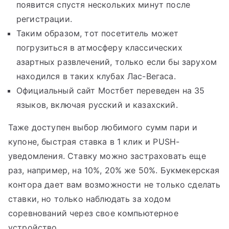
появится спустя нескольких минут после
регистрации.
Таким образом, тот посетитель может
погрузиться в атмосферу классических
азартных развлечений, только если бы зарухом
находился в таких клубах Лас-Вегаса.
Официальный сайт Мостбет переведен на 35
языков, включая русский и казахский.
Таже доступен выбор любимого сумм пари и
купоне, быстрая ставка в 1 клик и PUSH-
уведомления. Ставку можно застраховать еще
раз, например, на 10%, 20% же 50%. Букмекерская
контора дает вам возможности не только сделать
ставки, но только наблюдать за ходом
соревнований через свое компьютерное
устройство.