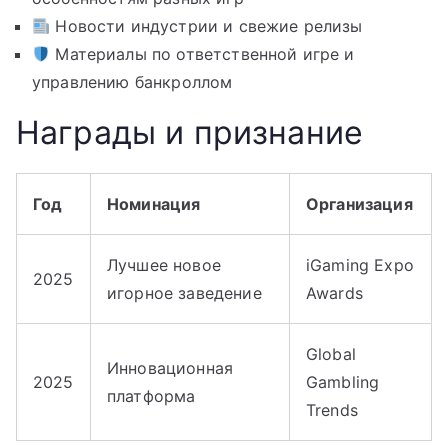
Новости индустрии и свежие релизы
Материалы по ответственной игре и
управлению банкроллом
Награды и признание
Год
Номинация
Организация
Лучшее новое
iGaming Expo
2025
игорное заведение
Awards
Global
Инновационная
2025
Gambling
платформа
Trends