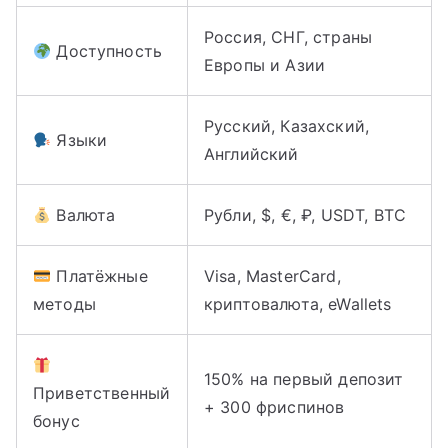
Россия, СНГ, страны
Доступность
Европы и Азии
Русский, Казахский,
Языки
Английский
Валюта
Рубли, $, €, ₽, USDT, BTC
Платёжные
Visa, MasterCard,
методы
криптовалюта, eWallets
150% на первый депозит
Приветственный
+ 300 фриспинов
бонус