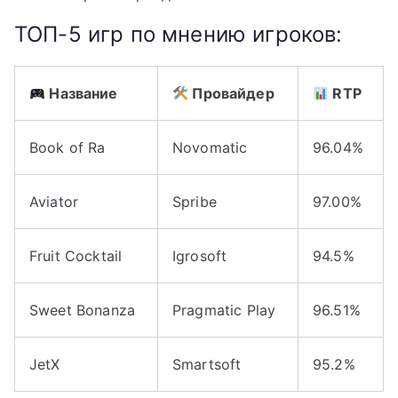
ТОП-5 игр по мнению игроков:
Название
Провайдер
RTP
Book of Ra
Novomatic
96.04%
Aviator
Spribe
97.00%
Fruit Cocktail
Igrosoft
94.5%
Sweet Bonanza
Pragmatic Play
96.51%
JetX
Smartsoft
95.2%