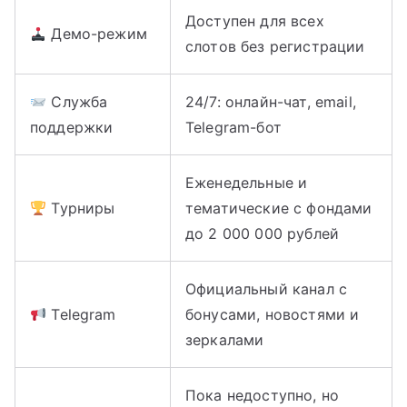
Доступен для всех
Демо-режим
слотов без регистрации
Служба
24/7: онлайн-чат, email,
поддержки
Telegram-бот
Еженедельные и
Турниры
тематические с фондами
до 2 000 000 рублей
Официальный канал с
Telegram
бонусами, новостями и
зеркалами
Пока недоступно, но