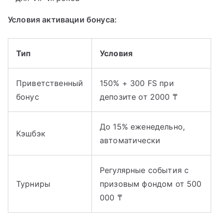
Условия активации бонуса:
Тип
Условия
Приветственный
150% + 300 FS при
бонус
депозите от 2000 ₸
До 15% еженедельно,
Кэшбэк
автоматически
Регулярные события с
Турниры
призовым фондом от 500
000 ₸