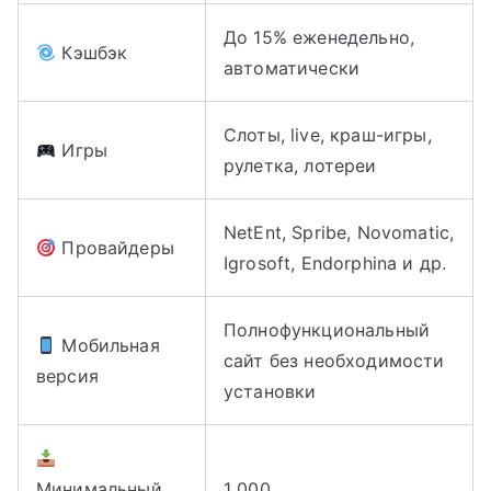
До 15% еженедельно,
Кэшбэк
автоматически
Слоты, live, краш-игры,
Игры
рулетка, лотереи
NetEnt, Spribe, Novomatic,
Провайдеры
Igrosoft, Endorphina и др.
Полнофункциональный
Мобильная
сайт без необходимости
версия
установки
Минимальный
1 000