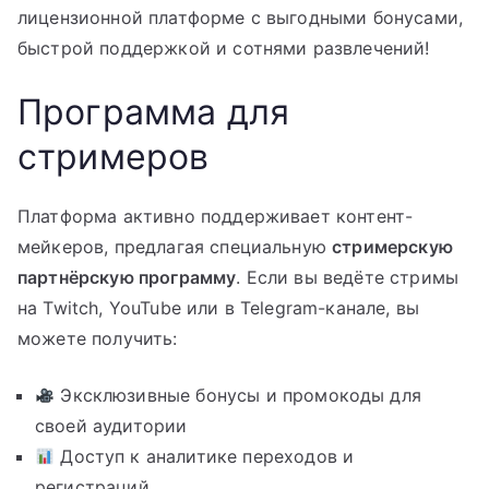
лицензионной платформе с выгодными бонусами,
быстрой поддержкой и сотнями развлечений!
Программа для
стримеров
Платформа активно поддерживает контент-
мейкеров, предлагая специальную
стримерскую
партнёрскую программу
. Если вы ведёте стримы
на Twitch, YouTube или в Telegram-канале, вы
можете получить:
Эксклюзивные бонусы и промокоды для
своей аудитории
Доступ к аналитике переходов и
регистраций