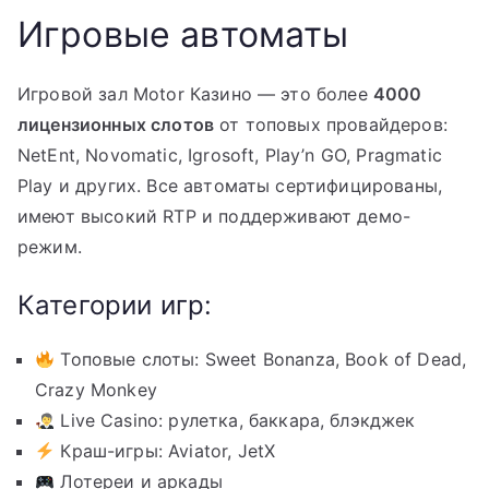
Игровые автоматы
Игровой зал Motor Казино — это более
4000
лицензионных слотов
от топовых провайдеров:
NetEnt, Novomatic, Igrosoft, Play’n GO, Pragmatic
Play и других. Все автоматы сертифицированы,
имеют высокий RTP и поддерживают демо-
режим.
Категории игр:
Топовые слоты: Sweet Bonanza, Book of Dead,
Crazy Monkey
Live Casino: рулетка, баккара, блэкджек
Краш-игры: Aviator, JetX
Лотереи и аркады