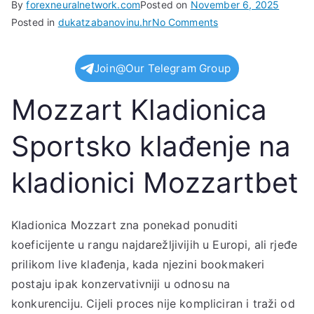
By
forexneuralnetwork.com
Posted on
November 6, 2025
on
Posted in
dukatzabanovinu.hr
No Comments
Mozzart
kladionica11
Join@Our Telegram Group
Mozzart Kladionica
Sportsko klađenje na
kladionici Mozzartbet
Kladionica Mozzart zna ponekad ponuditi
koeficijente u rangu najdarežljivijih u Europi, ali rjeđe
prilikom live klađenja, kada njezini bookmakeri
postaju ipak konzervativniji u odnosu na
konkurenciju. Cijeli proces nije kompliciran i traži od