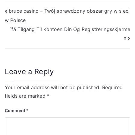
Post
bruce casino – Twój sprawdzony obszar gry w sieci
w Polsce
navigation
“få Tilgang Til Kontoen Din Og Registreringsskjerme
n
Leave a Reply
Your email address will not be published.
Required
fields are marked
*
Comment
*