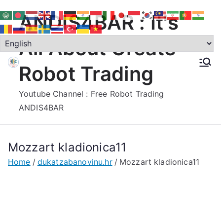
Skip
ANDIS4BAR : It's
to
content
All About Create
Robot Trading
Youtube Channel : Free Robot Trading
ANDIS4BAR
Mozzart kladionica11
Home
dukatzabanovinu.hr
Mozzart kladionica11