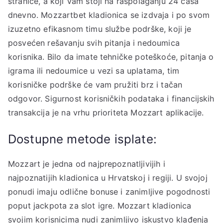
stranice, a koji Vam stoji na raspolaganju 24 časa
dnevno. Mozzartbet kladionica se izdvaja i po svom
izuzetno efikasnom timu službe podrške, koji je
posvećen rešavanju svih pitanja i nedoumica
korisnika. Bilo da imate tehničke poteškoće, pitanja o
igrama ili nedoumice u vezi sa uplatama, tim
korisničke podrške će vam pružiti brz i tačan
odgovor. Sigurnost korisničkih podataka i financijskih
transakcija je na vrhu prioriteta Mozzart aplikacije.
Dostupne metode isplate:
Mozzart je jedna od najprepoznatljivijih i
najpoznatijih kladionica u Hrvatskoj i regiji. U svojoj
ponudi imaju odlične bonuse i zanimljive pogodnosti
poput jackpota za slot igre. Mozzart kladionica
svojim korisnicima nudi zanimljivo iskustvo klađenja