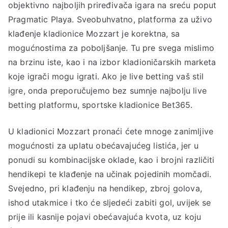
objektivno najboljih priređivača igara na sreću poput
Pragmatic Playa. Sveobuhvatno, platforma za uživo
klađenje kladionice Mozzart je korektna, sa
mogućnostima za poboljšanje. Tu pre svega mislimo
na brzinu iste, kao i na izbor kladioničarskih marketa
koje igrači mogu igrati. Ako je live betting vaš stil
igre, onda preporučujemo bez sumnje najbolju live
betting platformu, sportske kladionice Bet365.
U kladionici Mozzart pronaći ćete mnoge zanimljive
mogućnosti za uplatu obećavajućeg listića, jer u
ponudi su kombinacijske oklade, kao i brojni različiti
hendikepi te klađenje na učinak pojedinih momčadi.
Svejedno, pri klađenju na hendikep, zbroj golova,
ishod utakmice i tko će sljedeći zabiti gol, uvijek se
prije ili kasnije pojavi obećavajuća kvota, uz koju