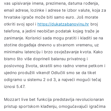
vas upisivanje imena, prezimena, datuma rođenja,
email adrese, lozinke i adrese te izbor valute, koja za
hrvatske igrače može biti samo euro. Još morate
otkriti svoj spol i
https://dukatzabanovinu.hr
broj
telefona, a jedini neobičan podatak kojeg traže je
zanimanje. Korisnici sada mogu pratiti i kladiti se na
stotine događaja dnevno u stvarnom vremenu, uz
minimalnu latenciju i brzo osvježavanje kvota. Kako
bismo što više doprineli balansu privatnog i
poslovnog života, skratili smo radno vreme petkom i
ujedno produžili vikend! Odlučili smo se da tiket
odigramo u sistemu 2 od 3, a najveći mogući tečaj
iznosi 5.47.
Mozzart live bet funkcija predstavlja revolucionaran
pristup sportskom klađenju, omogućavajući igračima