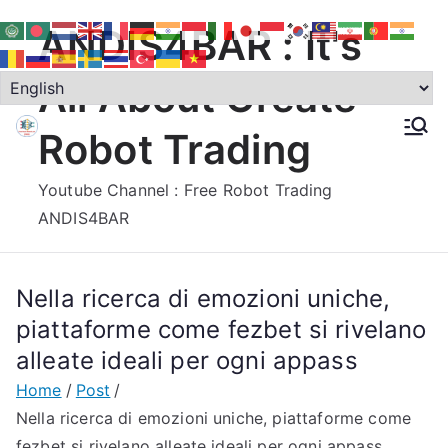
Skip
ANDIS4BAR : It's
to
content
All About Create
Robot Trading
Youtube Channel : Free Robot Trading
ANDIS4BAR
Nella ricerca di emozioni uniche,
piattaforme come fezbet si rivelano
alleate ideali per ogni appass
Home
Post
Nella ricerca di emozioni uniche, piattaforme come
fezbet si rivelano alleate ideali per ogni appass