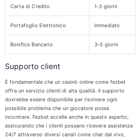
Carta di Credito
1-3 giorni
Portafoglio Elettronico
Immediato
Bonifico Bancario
3-5 giorni
Supporto client
È fondamentale che un casinò online come fezbet
offra un servizio clienti di alta qualità. Il supporto
dovrebbe essere disponibile per risolvere ogni
possibile problema che un giocatore possa
incontrare. Fezbet eccelle anche in questo aspetto,
assicurando che i clienti possano ricevere assistenza
24/7 attraverso diversi canali come chat dal vivo,