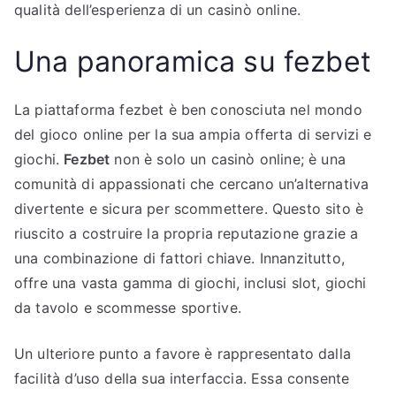
qualità dell’esperienza di un casinò online.
Una panoramica su fezbet
La piattaforma fezbet è ben conosciuta nel mondo
del gioco online per la sua ampia offerta di servizi e
giochi.
Fezbet
non è solo un casinò online; è una
comunità di appassionati che cercano un’alternativa
divertente e sicura per scommettere. Questo sito è
riuscito a costruire la propria reputazione grazie a
una combinazione di fattori chiave. Innanzitutto,
offre una vasta gamma di giochi, inclusi slot, giochi
da tavolo e scommesse sportive.
Un ulteriore punto a favore è rappresentato dalla
facilità d’uso della sua interfaccia. Essa consente