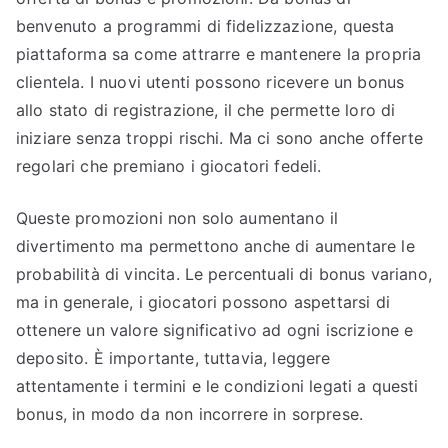
benvenuto a programmi di fidelizzazione, questa
piattaforma sa come attrarre e mantenere la propria
clientela. I nuovi utenti possono ricevere un bonus
allo stato di registrazione, il che permette loro di
iniziare senza troppi rischi. Ma ci sono anche offerte
regolari che premiano i giocatori fedeli.
Queste promozioni non solo aumentano il
divertimento ma permettono anche di aumentare le
probabilità di vincita. Le percentuali di bonus variano,
ma in generale, i giocatori possono aspettarsi di
ottenere un valore significativo ad ogni iscrizione e
deposito. È importante, tuttavia, leggere
attentamente i termini e le condizioni legati a questi
bonus, in modo da non incorrere in sorprese.