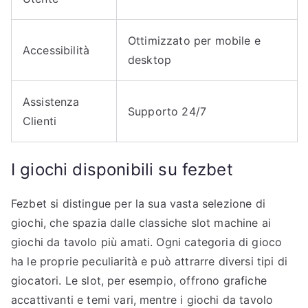
Ottimizzato per mobile e
Accessibilità
desktop
Assistenza
Supporto 24/7
Clienti
I giochi disponibili su fezbet
Fezbet si distingue per la sua vasta selezione di
giochi, che spazia dalle classiche slot machine ai
giochi da tavolo più amati. Ogni categoria di gioco
ha le proprie peculiarità e può attrarre diversi tipi di
giocatori. Le slot, per esempio, offrono grafiche
accattivanti e temi vari, mentre i giochi da tavolo