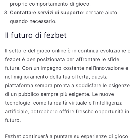
proprio comportamento di gioco.
Contattare servizi di supporto
: cercare aiuto
quando necessario.
Il futuro di fezbet
Il settore del gioco online è in continua evoluzione e
fezbet è ben posizionata per affrontare le sfide
future. Con un impegno costante nell’innovazione e
nel miglioramento della tua offerta, questa
piattaforma sembra pronta a soddisfare le esigenze
di un pubblico sempre più esigente. Le nuove
tecnologie, come la realtà virtuale e l’intelligenza
artificiale, potrebbero offrire fresche opportunità in
futuro.
Fezbet continuerà a puntare su esperienze di gioco