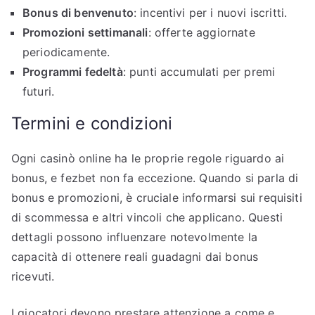
Bonus di benvenuto
: incentivi per i nuovi iscritti.
Promozioni settimanali
: offerte aggiornate
periodicamente.
Programmi fedeltà
: punti accumulati per premi
futuri.
Termini e condizioni
Ogni casinò online ha le proprie regole riguardo ai
bonus, e fezbet non fa eccezione. Quando si parla di
bonus e promozioni, è cruciale informarsi sui requisiti
di scommessa e altri vincoli che applicano. Questi
dettagli possono influenzare notevolmente la
capacità di ottenere reali guadagni dai bonus
ricevuti.
I giocatori devono prestare attenzione a come e