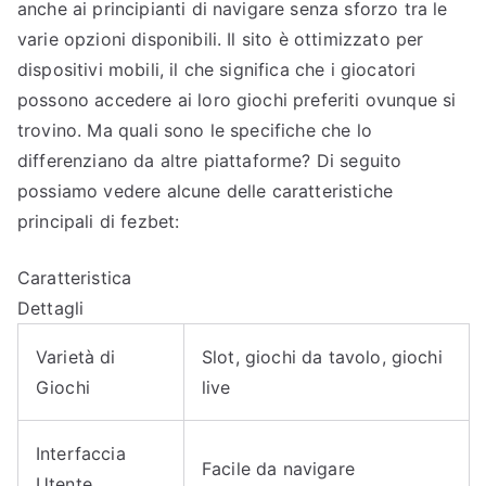
anche ai principianti di navigare senza sforzo tra le
varie opzioni disponibili. Il sito è ottimizzato per
dispositivi mobili, il che significa che i giocatori
possono accedere ai loro giochi preferiti ovunque si
trovino. Ma quali sono le specifiche che lo
differenziano da altre piattaforme? Di seguito
possiamo vedere alcune delle caratteristiche
principali di fezbet:
Caratteristica
Dettagli
Varietà di
Slot, giochi da tavolo, giochi
Giochi
live
Interfaccia
Facile da navigare
Utente