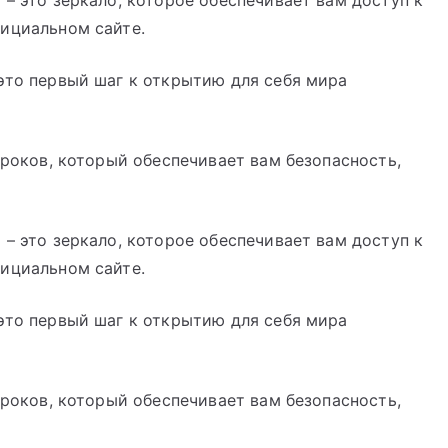
 – это зеркало, которое обеспечивает вам доступ к
фициальном сайте.
это первый шаг к открытию для себя мира
гроков, который обеспечивает вам безопасность,
 – это зеркало, которое обеспечивает вам доступ к
фициальном сайте.
это первый шаг к открытию для себя мира
гроков, который обеспечивает вам безопасность,