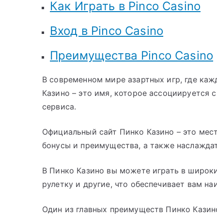
Как Играть в Pinco Casino
Вход в Pinco Casino
Преимущества Pinco Casino
В современном мире азартных игр, где каж
Казино – это имя, которое ассоциируется 
сервиса.
Официальный сайт Пинко Казино – это мест
бонусы и преимущества, а также наслажда
В Пинко Казино вы можете играть в широки
рулетку и другие, что обеспечивает вам на
Один из главных преимуществ Пинко Казино