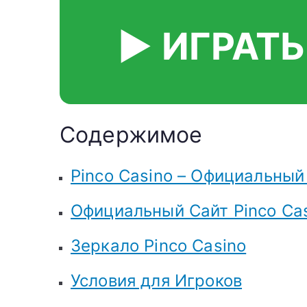
▶️ ИГРАТЬ
Содержимое
Pinco Casino – Официальный
Официальный Сайт Pinco Ca
Зеркало Pinco Casino
Условия для Игроков