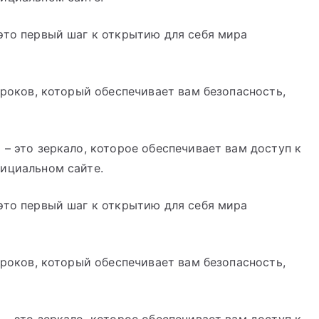
это первый шаг к открытию для себя мира
гроков, который обеспечивает вам безопасность,
 – это зеркало, которое обеспечивает вам доступ к
фициальном сайте.
это первый шаг к открытию для себя мира
гроков, который обеспечивает вам безопасность,