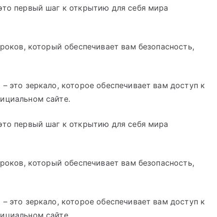
это первый шаг к открытию для себя мира
гроков, который обеспечивает вам безопасность,
 – это зеркало, которое обеспечивает вам доступ к
фициальном сайте.
это первый шаг к открытию для себя мира
гроков, который обеспечивает вам безопасность,
 – это зеркало, которое обеспечивает вам доступ к
фициальном сайте.