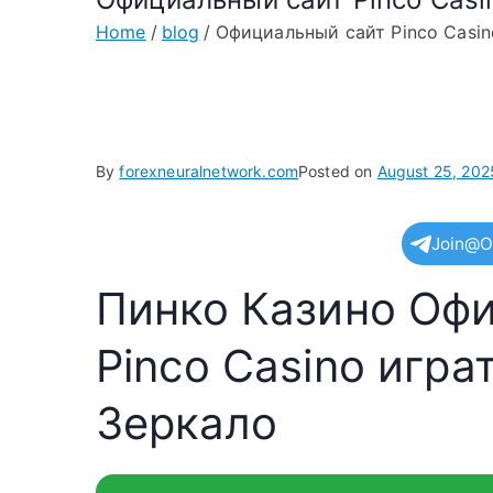
Home
blog
Официальный сайт Pinco Casin
By
forexneuralnetwork.com
Posted on
August 25, 202
Join@O
Пинко Казино Офи
Pinco Casino игра
Зеркало