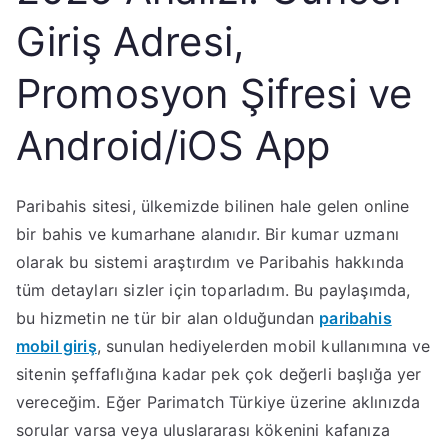
Promosyon
Giriş Adresi,
Şifresi
ve
Promosyon Şifresi ve
Android/iOS
App
Android/iOS App
Paribahis sitesi, ülkemizde bilinen hale gelen online
bir bahis ve kumarhane alanıdır. Bir kumar uzmanı
olarak bu sistemi araştırdım ve Paribahis hakkında
tüm detayları sizler için toparladım. Bu paylaşımda,
bu hizmetin ne tür bir alan olduğundan
paribahis
mobil giriş
, sunulan hediyelerden mobil kullanımına ve
sitenin şeffaflığına kadar pek çok değerli başlığa yer
vereceğim. Eğer Parimatch Türkiye üzerine aklınızda
sorular varsa veya uluslararası kökenini kafanıza