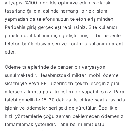
altyapısı %100 mobilde optimize edilmiş olarak
tasarlandığı için, aslında herhangi bir ek işlem
yapmadan da telefonunuzun telefon erişiminden
Paribahis giriş gerçekleştirebilirsiniz. Site kullanıcı
paneli mobil kullanım için geliştirilmiştir; bu nedenle
telefon bağlantısıyla seri ve konforlu kullanım garanti
eder.
Ödeme taleplerinde de benzer bir varyasyon
sunulmaktadır. Hesabınızdaki miktarı mobil ödeme
sistemiyle veya EFT üzerinden çekebileceğiniz gibi,
dilerseniz kripto para transferi de yapabilirsiniz. Para
talebi genellikle 15-30 dakika ile birkaç saat arasında
işlenir ve ödemeler seri şekilde yürütülür. Özellikle
hızlı yöntemlerle çoğu zaman beklemeden ödemenizi
tamamlamak yeterlidir. Tabii belirli limit üstü