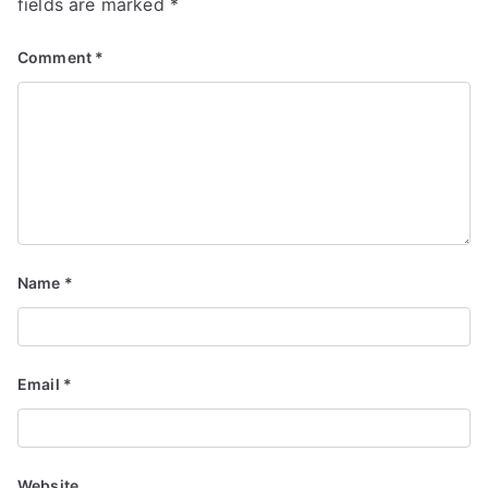
fields are marked
*
Comment
*
Name
*
Email
*
Website