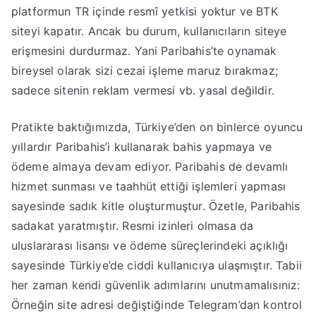
platformun TR içinde resmî yetkisi yoktur ve BTK
siteyi kapatır. Ancak bu durum, kullanıcıların siteye
erişmesini durdurmaz. Yani Paribahis’te oynamak
bireysel olarak sizi cezai işleme maruz bırakmaz;
sadece sitenin reklam vermesi vb. yasal değildir.
Pratikte baktığımızda, Türkiye’den on binlerce oyuncu
yıllardır Paribahis’i kullanarak bahis yapmaya ve
ödeme almaya devam ediyor. Paribahis de devamlı
hizmet sunması ve taahhüt ettiği işlemleri yapması
sayesinde sadık kitle oluşturmuştur. Özetle, Paribahis
sadakat yaratmıştır. Resmi izinleri olmasa da
uluslararası lisansı ve ödeme süreçlerindeki açıklığı
sayesinde Türkiye’de ciddi kullanıcıya ulaşmıştır. Tabii
her zaman kendi güvenlik adımlarını unutmamalısınız:
Örneğin site adresi değiştiğinde Telegram’dan kontrol