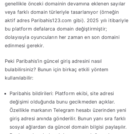
genellikle önceki domainin devamına eklenen sayılar
veya farklı domain türleriyle tasarlanıyor (örneğin
aktif adres Paribahis123.com gibi). 2025 yılı itibariyle
bu platform defalarca domain değiştirmiştir;
dolayısıyla oyuncuların her zaman en son domaini
edinmesi gerekir.
Peki Paribahis’in güncel giriş adresini nasıl
bulabilirsiniz? Bunun için birkaç etkili yöntem
kullanılabilir:
Paribahis bildirileri: Platform ekibi, site adresi
değişimi olduğunda bunu gecikmeden açıklar.
Özellikle markanın Telegram hesabı üzerinden yeni
giriş adresi anında gönderilir. Bunun yanı sıra farklı
sosyal ağlardan da güncel domain bilgisi paylaşılır.