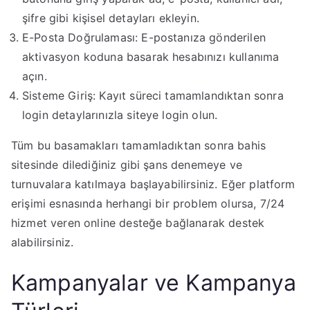
şifre gibi kişisel detayları ekleyin.
E-Posta Doğrulaması: E-postanıza gönderilen
aktivasyon koduna basarak hesabınızı kullanıma
açın.
Sisteme Giriş: Kayıt süreci tamamlandıktan sonra
login detaylarınızla siteye login olun.
Tüm bu basamakları tamamladıktan sonra bahis
sitesinde dilediğiniz gibi şans denemeye ve
turnuvalara katılmaya başlayabilirsiniz. Eğer platform
erişimi esnasında herhangi bir problem olursa, 7/24
hizmet veren online desteğe bağlanarak destek
alabilirsiniz.
Kampanyalar ve Kampanya