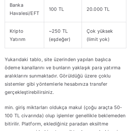
Banka
100 TL
20.000 TL
Havalesi/EFT
Kripto
~250 TL
Çok yüksek
Yatırım
(eşdeğer)
(limit yok)
Yukarıdaki tablo, site üzerinden yapılan başlıca
ödeme kanallarını ve bunların yaklaşık para yatırma
aralıklarını sunmaktadır. Görüldüğü üzere çoklu
sistemler gibi yöntemlerle hesabınıza transfer
gerçekleştirebilirsiniz.
min. giriş miktarları oldukça makul (çoğu araçta 50-
100 TL civarında) olup işlemler genellikle beklemeden
bitirilir. Platform, eklediğiniz paradan eksiltme