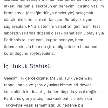
etken. Paribahis, sektörün en deneyimli casino yazılım
firmalarıyla (örneğin dünya devleriyle) anlaşmalı
olarak hile ihtimalini sıfırlamıştır. Bu büyük oyun
sağlayıcıları, RNG sistemini ve şeffaflığını resmi test
laboratuvarlarına düzenli olarak denetletir. Dolayısıyla
Paribahis’te ister canlı kupon oynayın, hem
ödemelerinizin hem de şifre bilgilerinizin tamamen
korunduğunu söyleyebiliriz.
İç Hukuk Statüsü
Gelelim TR gerçekliğine. Malum, Türkiye’de web
tabanlı bahis ve şans oyunları hizmetleri devlet
kontrolündeki devlet şirketleri dışında yasal değildir.
Paribahis gibi yurtdışı merkezli bahis siteleri de
Türkiye’de yasallaşmamıştır. Bu nedenle bu