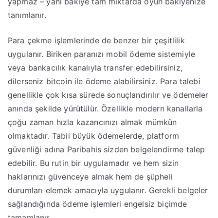
yapmaz – yani bakiye tam miktarda oyun bakiyenize
tanımlanır.
Para çekme işlemlerinde de benzer bir çeşitlilik
uygulanır. Biriken paranızı mobil ödeme sistemiyle
veya bankacılık kanalıyla transfer edebilirsiniz,
dilerseniz bitcoin ile ödeme alabilirsiniz. Para talebi
genellikle çok kısa sürede sonuçlandırılır ve ödemeler
anında şekilde yürütülür. Özellikle modern kanallarla
çoğu zaman hızla kazancınızı almak mümkün
olmaktadır. Tabii büyük ödemelerde, platform
güvenliği adına Paribahis sizden belgelendirme talep
edebilir. Bu rutin bir uygulamadır ve hem sizin
haklarınızı güvenceye almak hem de şüpheli
durumları elemek amacıyla uygulanır. Gerekli belgeler
sağlandığında ödeme işlemleri engelsiz biçimde
tamamlanır.