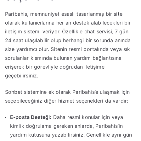
Paribahis, memnuniyet esaslı tasarlanmış bir site
olarak kullanıcılarına her an destek alabilecekleri bir
iletişim sistemi veriyor. Özellikle chat servisi, 7 gün
24 saat ulaşılabilir olup herhangi bir sorunda anında
size yardımcı olur. Sitenin resmi portalında veya sık
sorulanlar kısmında bulunan yardım bağlantısına
erişerek bir görevliyle doğrudan iletişime
geçebilirsiniz.
Sohbet sistemine ek olarak Paribahis’e ulaşmak için
seçebileceğiniz diğer hizmet seçenekleri da vardır:
E-posta Desteği:
Daha resmi konular için veya
kimlik doğrulama gereken anlarda, Paribahis’in
yardım kutusuna yazabilirsiniz. Genellikle aynı gün