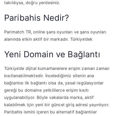
takıldıysa, doğru yerdesiniz.
Paribahis Nedir?
Parimatch TR, online şans oyunları ve şans oyunları
alanında etkin aktif bir markadır. Türkiye’dek
Yeni Domain ve Bağlantı
Türkiye’de dijital kumarhanelere erişim zaman zaman
kısıtlanabilmektedir. İncelediğimiz sitenin ana
bağlantısı ilk bağlantı olsa da, yasal regülasyonlar
gereği bu domaine yetkililerce erişim kısıtı
uygulanabiliyor. Böyle vakalarda marka, aktif
kalabilmek için yeni bir güncel giriş adresi yayınlıyor.
Paribahis ismini içeren bu alternatif bağlantılar