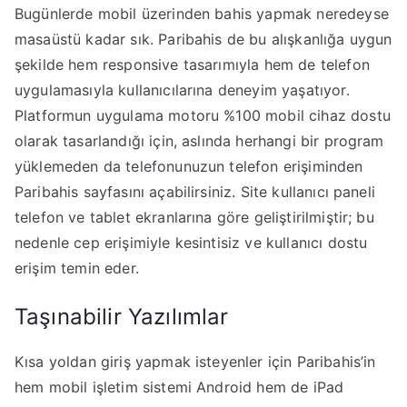
Bugünlerde mobil üzerinden bahis yapmak neredeyse
masaüstü kadar sık. Paribahis de bu alışkanlığa uygun
şekilde hem responsive tasarımıyla hem de telefon
uygulamasıyla kullanıcılarına deneyim yaşatıyor.
Platformun uygulama motoru %100 mobil cihaz dostu
olarak tasarlandığı için, aslında herhangi bir program
yüklemeden da telefonunuzun telefon erişiminden
Paribahis sayfasını açabilirsiniz. Site kullanıcı paneli
telefon ve tablet ekranlarına göre geliştirilmiştir; bu
nedenle cep erişimiyle kesintisiz ve kullanıcı dostu
erişim temin eder.
Taşınabilir Yazılımlar
Kısa yoldan giriş yapmak isteyenler için Paribahis’in
hem mobil işletim sistemi Android hem de iPad