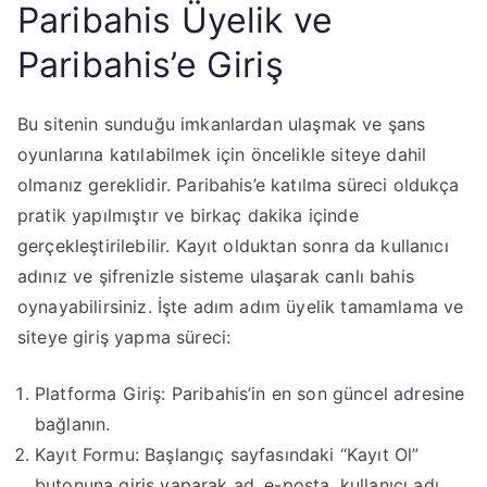
Paribahis Üyelik ve
Paribahis’e Giriş
Bu sitenin sunduğu imkanlardan ulaşmak ve şans
oyunlarına katılabilmek için öncelikle siteye dahil
olmanız gereklidir. Paribahis’e katılma süreci oldukça
pratik yapılmıştır ve birkaç dakika içinde
gerçekleştirilebilir. Kayıt olduktan sonra da kullanıcı
adınız ve şifrenizle sisteme ulaşarak canlı bahis
oynayabilirsiniz. İşte adım adım üyelik tamamlama ve
siteye giriş yapma süreci:
Platforma Giriş: Paribahis’in en son güncel adresine
bağlanın.
Kayıt Formu: Başlangıç sayfasındaki “Kayıt Ol”
butonuna giriş yaparak ad, e-posta, kullanıcı adı,