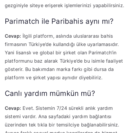
gezginiyle siteye erişerek işlemlerinizi yapabilirsiniz.
Parimatch ile Paribahis aynı mı?
Cevap:
İlgili platform, aslında uluslararası bahis
firmasının Türkiye’de kullandığı ülke uyarlamasıdır.
Yani lisanslı ve global bir şirket olan Parimatch’in
platformunu baz alarak Türkiye’de bu isimle faaliyet
gösterir. Bu bakımdan marka farkı gibi dursa da
platform ve şirket yapısı aynıdır diyebiliriz.
Canlı yardım mümkün mü?
Cevap:
Evet. Sistemin 7/24 sürekli anlık yardım
sistemi vardır. Ana sayfadaki yardım bağlantısı
üzerinden tek tıkla bir temsilciye bağlanabilirsiniz.