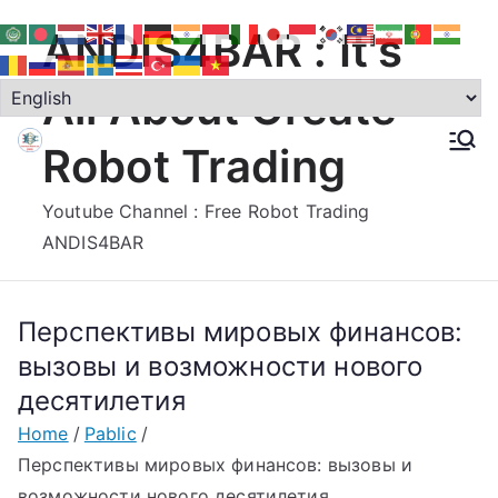
Skip
ANDIS4BAR : It's
to
content
All About Create
Robot Trading
Youtube Channel : Free Robot Trading
ANDIS4BAR
Перспективы мировых финансов:
вызовы и возможности нового
десятилетия
Home
Pablic
Перспективы мировых финансов: вызовы и
возможности нового десятилетия