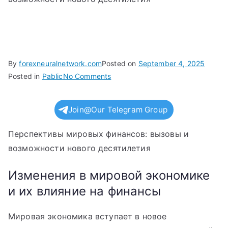
By
forexneuralnetwork.com
Posted on
September 4, 2025
on
Posted in
Pablic
No Comments
Перспективы
мировых
Join@Our Telegram Group
финансов:
вызовы
Перспективы мировых финансов: вызовы и
и
возможности нового десятилетия
возможности
нового
Изменения в мировой экономике
десятилетия
и их влияние на финансы
Мировая экономика вступает в новое