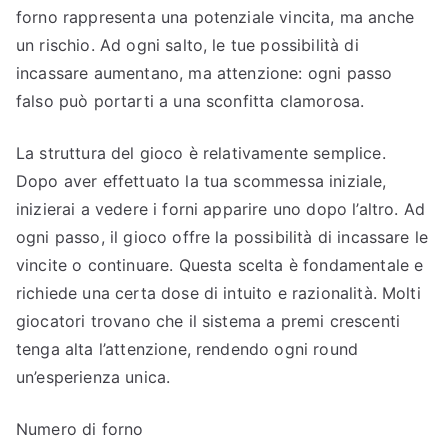
forno rappresenta una potenziale vincita, ma anche
un rischio. Ad ogni salto, le tue possibilità di
incassare aumentano, ma attenzione: ogni passo
falso può portarti a una sconfitta clamorosa.
La struttura del gioco è relativamente semplice.
Dopo aver effettuato la tua scommessa iniziale,
inizierai a vedere i forni apparire uno dopo l’altro. Ad
ogni passo, il gioco offre la possibilità di incassare le
vincite o continuare. Questa scelta è fondamentale e
richiede una certa dose di intuito e razionalità. Molti
giocatori trovano che il sistema a premi crescenti
tenga alta l’attenzione, rendendo ogni round
un’esperienza unica.
Numero di forno