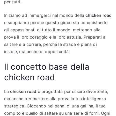
per tutti.
Iniziamo ad immergerci nel mondo della
chicken road
e scopriamo perché questo gioco sta conquistando
gli appassionati di tutto il mondo, mettendo alla
prova il loro coraggio e la loro astuzia. Preparati a
saltare e a correre, perché la strada è piena di
insidie, ma anche di opportunità!
Il concetto base della
chicken road
La
chicken road
è progettata per essere divertente,
ma anche per mettere alla prova la tua intelligenza
strategica. Giocando nei panni di una gallina, il tuo
compito è quello di saltare su una serie di forni. Ogni