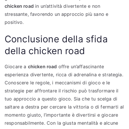
chicken road
in un’attività divertente e non
stressante, favorendo un approccio più sano e
positivo.
Conclusione della sfida
della chicken road
Giocare a
chicken road
offre un’affascinante
esperienza divertente, ricca di adrenalina e strategia.
Conoscere le regole, i meccanismi di gioco e le
strategie per affrontare il rischio può trasformare il
tuo approccio a questo gioco. Sia che tu scelga di
saltare a destra per cercare la vittoria o di fermarti al
momento giusto, l’importante è divertirsi e giocare
responsabilmente. Con la giusta mentalità e alcune