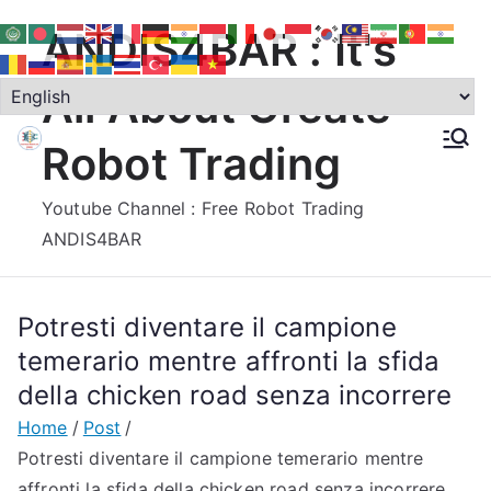
Skip
ANDIS4BAR : It's
to
content
All About Create
Robot Trading
Youtube Channel : Free Robot Trading
ANDIS4BAR
Potresti diventare il campione
temerario mentre affronti la sfida
della chicken road senza incorrere
Home
Post
Potresti diventare il campione temerario mentre
affronti la sfida della chicken road senza incorrere