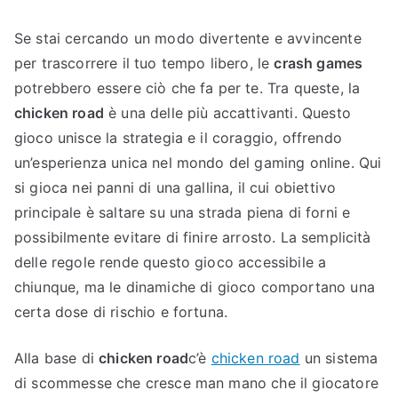
Se stai cercando un modo divertente e avvincente
per trascorrere il tuo tempo libero, le
crash games
potrebbero essere ciò che fa per te. Tra queste, la
chicken road
è una delle più accattivanti. Questo
gioco unisce la strategia e il coraggio, offrendo
un’esperienza unica nel mondo del gaming online. Qui
si gioca nei panni di una gallina, il cui obiettivo
principale è saltare su una strada piena di forni e
possibilmente evitare di finire arrosto. La semplicità
delle regole rende questo gioco accessibile a
chiunque, ma le dinamiche di gioco comportano una
certa dose di rischio e fortuna.
Alla base di
chicken road
c’è
chicken road
un sistema
di scommesse che cresce man mano che il giocatore