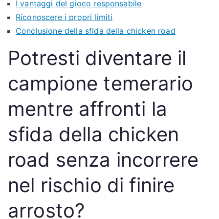
road
I vantaggi del gioco responsabile
senza
Riconoscere i propri limiti
incorrere
Conclusione della sfida della chicken road
Potresti diventare il
campione temerario
mentre affronti la
sfida della chicken
road senza incorrere
nel rischio di finire
arrosto?