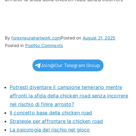
By
forexneuralnetwork.com
Posted on
August 21, 2025
on
Posted in
Post
No Comments
Potresti
diventare
Join@Our Telegram Group
il
campione
temerario
Potresti diventare il campione temerario mentre
mentre
affronti la sfida della chicken road senza incorrere
affronti
nel rischio di finire arrosto?
la
Il concetto base della chicken road
sfida
Strategie per affrontare la chicken road
della
chicken
La psicologia del rischio nel gioco