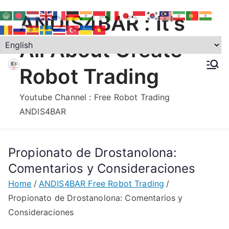
Skip
ANDIS4BAR : It's
to
content
All About Create
Robot Trading
Youtube Channel : Free Robot Trading
ANDIS4BAR
Propionato de Drostanolona:
Comentarios y Consideraciones
Home
ANDIS4BAR Free Robot Trading
Propionato de Drostanolona: Comentarios y
Consideraciones