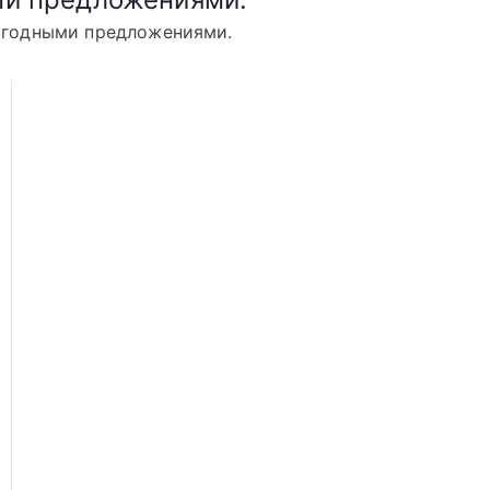
выгодными предложениями.