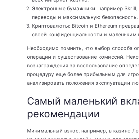
Электронные бумажники: например Skrill, 
переводы и максимальную безопасность.
Криптовалюты: Bitcoin и Ethereum превр
своей конфиденциальности и маленьким 
Необходимо помнить, что выбор способа о
операции и существование комиссий. Неко
вознаграждения за воспользование определ
процедуру еще более прибыльным для игро
анализировать положения эксплуатации лю
Самый маленький вкла
рекомендации
Минимальный взнос, например, в казино Л