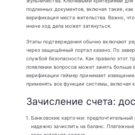
жульничества. Ключевыми критериями для
подлинных документов, включая такие, как
верификация места жительства. Важно, чт
иначе ход дела может затянуться.
Этапы подтверждения обычно включают ряд
через защищённый портал казино. По заве
службой безопасности. Как правило этот тр
появлении вопросов может занять больше 
верификации геймер принимает извещение 
применять все функции системы, включая к
Зачисление счета: до
Банковские карточки: предпочтительный 
надежно зачислить на баланс. Платежные
всех интернет-казино.