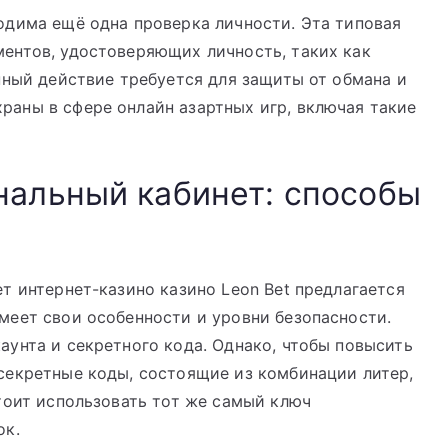
одима ещё одна проверка личности. Эта типовая
ентов, удостоверяющих личность, таких как
нный действие требуется для защиты от обмана и
аны в сфере онлайн азартных игр, включая такие
нальный кабинет: способы
т интернет-казино казино Leon Bet предлагается
меет свои особенности и уровни безопасности.
унта и секретного кода. Однако, чтобы повысить
секретные коды, состоящие из комбинации литер,
тоит использовать тот же самый ключ
ок.