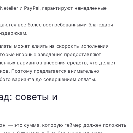
Neteller и PayPal, гарантируют немедленные
ащаются все более востребованными благодаря
издержкам.
платы может влиять на скорость исполнения
торые игорные заведения предоставляют
енных вариантов внесения средств, что делает
ков. Поэтому предлагается внимательно
бого варианта до совершением оплаты.
д: советы и
еон, — это сумма, которую геймер должен положить