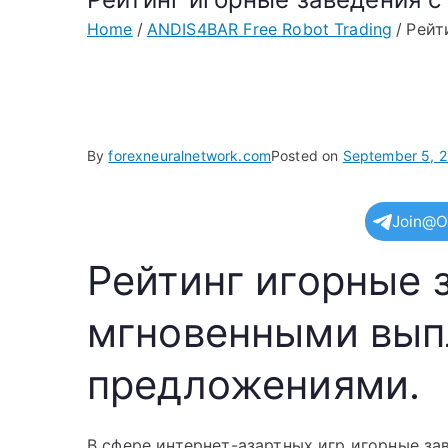
Home
ANDIS4BAR Free Robot Trading
Рейт
By
forexneuralnetwork.com
Posted on
September 5, 
Join@O
Рейтинг игорные 
мгновенными вып
предложениями.
В сфере интернет-азартных игр игорные з