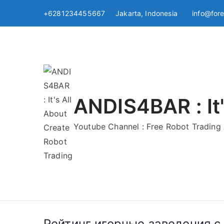
Skip
+6281234455667 Jakarta, Indonesia
info@for
to
content
ANDIS4BAR : It'
Youtube Channel : Free Robot Tradin
Рейтинг игорные заведения 