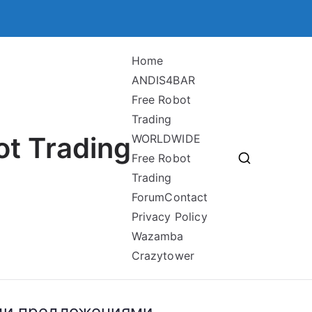
Home
ANDIS4BAR
Free Robot
Trading
ot Trading
WORLDWIDE
Free Robot
Trading
Forum
Contact
Privacy Policy
Wazamba
Crazytower
ми предложениями.