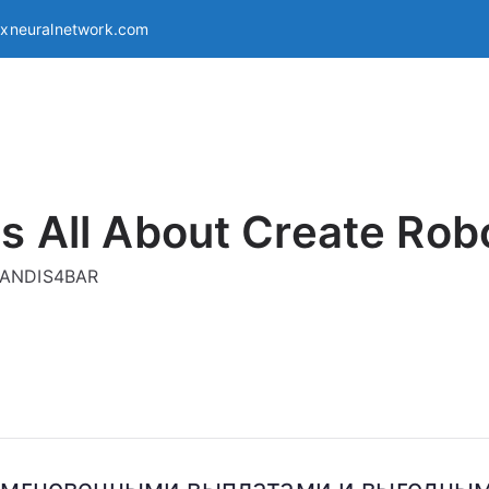
exneuralnetwork.com
s All About Create Rob
g ANDIS4BAR
с мгновенными выплатами и выгодны