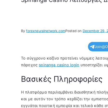
By
forexneuralnetwork.com
Posted on
December 29, 
Join@O
Το σύγχρονο καζίνο προτείνει νόμιμες λειτου
πάροχος
spinanga casino login
υποστηρίζει υ
Βασικές Πληροφορίες
Η πλατφόρμα περιλαμβάνει διαισθητική πλοή
και με αυτόν τον τρόπο κερδίζει την εμπιστ
εγγυάται ποιοτική εμπειρία και τελικά κάθε 