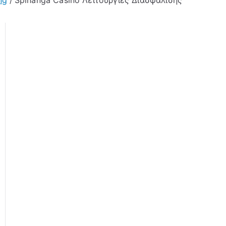
nga
ργίες
άλισης