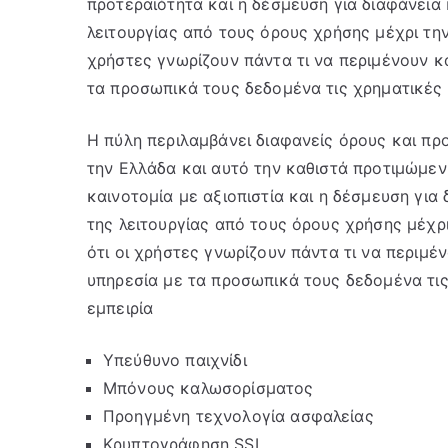
προτεραιότητα και η δέσμευση για διαφάνεια 
λειτουργίας από τους όρους χρήσης μέχρι τη
χρήστες γνωρίζουν πάντα τι να περιμένουν κ
τα προσωπικά τους δεδομένα τις χρηματικές 
Η πύλη περιλαμβάνει διαφανείς όρους και πρ
την Ελλάδα και αυτό την καθιστά προτιμώμεν
καινοτομία με αξιοπιστία και η δέσμευση για
της λειτουργίας από τους όρους χρήσης μέχ
ότι οι χρήστες γνωρίζουν πάντα τι να περιμέ
υπηρεσία με τα προσωπικά τους δεδομένα τις
εμπειρία
Υπεύθυνο παιχνίδι
Μπόνους καλωσορίσματος
Προηγμένη τεχνολογία ασφαλείας
Κρυπτογράφηση SSL