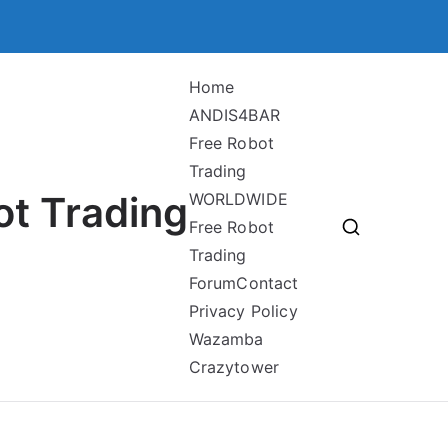
Home
ANDIS4BAR
Free Robot
Trading
ot Trading
WORLDWIDE
Free Robot
Trading
Forum
Contact
Privacy Policy
Wazamba
Crazytower