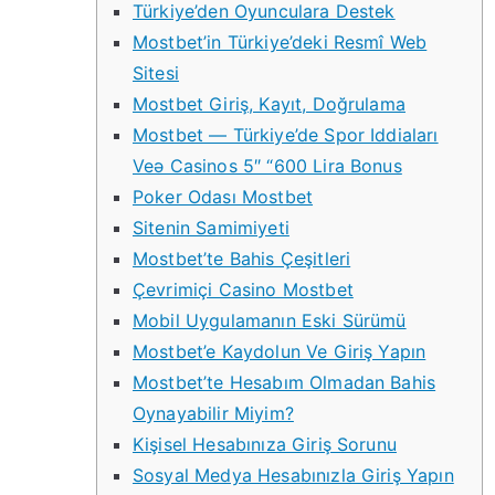
Türkiye’den Oyunculara Destek
Mostbet’in Türkiye’deki Resmî Web
Sitesi
Mostbet Giriş, Kayıt, Doğrulama
Mostbet — Türkiye’de Spor Iddiaları
Veə Casinos 5″ “600 Lira Bonus
Poker Odası Mostbet
Sitenin Samimiyeti
Mostbet’te Bahis Çeşitleri
Çevrimiçi Casino Mostbet
Mobil Uygulamanın Eski Sürümü
Mostbet’e Kaydolun Ve Giriş Yapın
Mostbet’te Hesabım Olmadan Bahis
Oynayabilir Miyim?
Kişisel Hesabınıza Giriş Sorunu
Sosyal Medya Hesabınızla Giriş Yapın