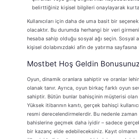
belirttiğiniz kişisel bilgileri onaylayarak k
Kullanıcıları için daha de uma basit bir seçene
olacaktır. Bu durumda herhangi bir veri girmeni
hesaba sahip olduğu sosyal ağı seçin. Sosyal a
kişisel dolabınızdaki afin de yatırma sayfasına 
Mostbet Hoş Geldin Bonusunuz
Oyun, dinamik oranlara sahiptir ve oranlar lehi
olanak tanır. Ayrıca, oyun birkaç farklı oyun se
sahiptir. Bütün bunlar bahisçinin müşterisi ola
Yüksek itibarının kanıtı, gerçek bahisçi kullanıcı
resmi derecelendirmelerdir. Bu nedenle zaman
bahislerine geçmek daha iyidir – sadece gerç
bir kazanç elde edebileceksiniz. Kayıt olmanın