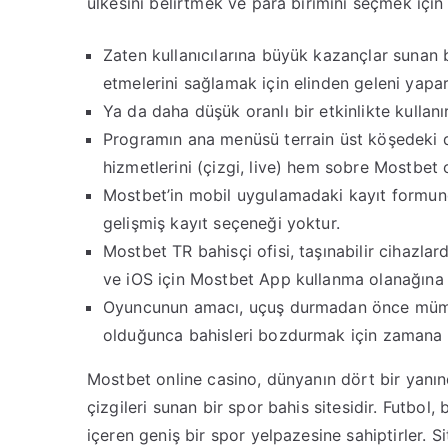
ülkesini belirtmek ve para birimini seçmek için 
Zaten kullanıcılarına büyük kazançlar sunan 
etmelerini sağlamak için elinden geleni yapar
Ya da daha düşük oranlı bir etkinlikte kullan
Programın ana menüsü terrain üst köşedeki d
hizmetlerini (çizgi, live) hem sobre Mostbet on
Mostbet’in mobil uygulamadaki kayıt formund
gelişmiş kayıt seçeneği yoktur.
Mostbet TR bahisçi ofisi, taşınabilir cihazl
ve iOS için Mostbet App kullanma olanağına s
Oyuncunun amacı, uçuş durmadan önce müm
olduğunca bahisleri bozdurmak için zamana s
Mostbet online casino, dünyanın dört bir yanınd
çizgileri sunan bir spor bahis sitesidir. Futbol, 
içeren geniş bir spor yelpazesine sahiptirler. 