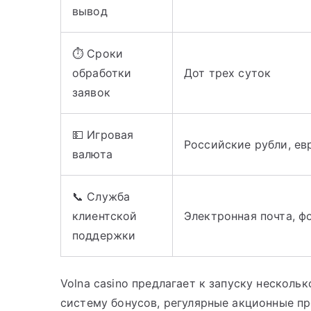
вывод
⏱ Сроки
обработки
Дот трех суток
заявок
💵 Игровая
Российские рубли, ев
валюта
📞 Служба
клиентской
Электронная почта, ф
поддержки
Volna casino предлагает к запуску несколь
систему бонусов, регулярные акционные п