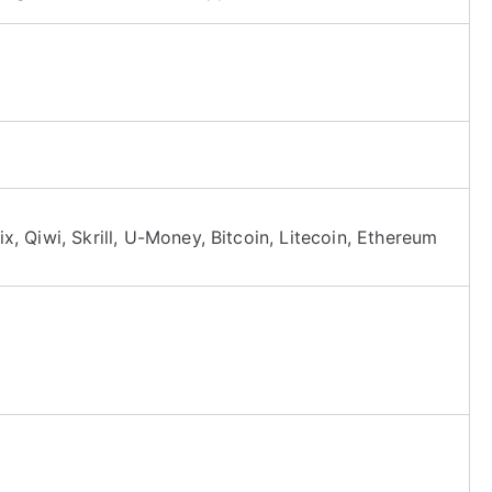
x, Qiwi, Skrill, U-Money, Bitcoin, Litecoin, Ethereum