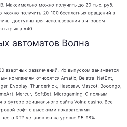
UB. Максимально можно получить до 20 тыс. руб.
о можно получить 20-100 бесплатных вращений в
пины доступны для использования в игровом
 отыгрыша х40.
ых автоматов Волна
000 азартных развлечений. Их выпуском занимается
ым компаниям относятся Amatic, Belatra, NetEnt,
 Tiger, Evoplay, Thunderkick, Hascsaw, Mascot, Booongo,
ameArt, Mercur, iSoftBet, Microgaming. С полным
в футере официального сайта Volna casino. Все
гровой софт с высокими показателями
всего RTP установлен на уровне 95-98%.