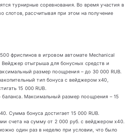
ятся турнирные соревнования. Во время участия в
во слотов, рассчитывая при этом на получение
 500 фриспинов в игровом автомате Mechanical
B. Вейджер отыгрыша для бонусных средств и
максимальный размер поощрения – до 30 000 RUB.
 накопительный тип бонуса с вейджером х40,
тигать 15 000 RUB.
о баланса. Максимальный размер поощрения – 15
40. Сумма бонуса достигает 15 000 RUB.
ии счета на сумму от 2 000 руб. с вейджером х40.
ожно один раз в неделю при условии, что было