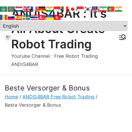
Skip
ANDIS4BAR : It's
to
content
All About Create
Robot Trading
Youtube Channel : Free Robot Trading
ANDIS4BAR
Beste Versorger & Bonus
Home
ANDIS4BAR Free Robot Trading
Beste Versorger & Bonus