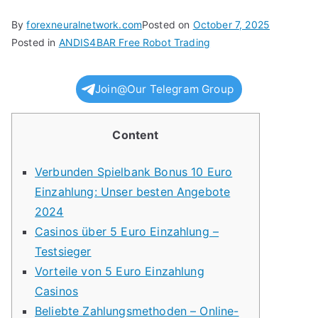
By
forexneuralnetwork.com
Posted on
October 7, 2025
Posted in
ANDIS4BAR Free Robot Trading
Join@Our Telegram Group
Content
Verbunden Spielbank Bonus 10 Euro
Einzahlung: Unser besten Angebote
2024
Casinos über 5 Euro Einzahlung –
Testsieger
Vorteile von 5 Euro Einzahlung
Casinos
Beliebte Zahlungsmethoden – Online-