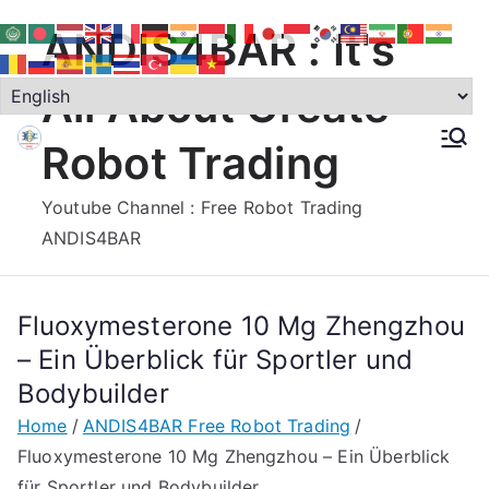
Skip
ANDIS4BAR : It's
to
content
All About Create
Robot Trading
Youtube Channel : Free Robot Trading
ANDIS4BAR
Fluoxymesterone 10 Mg Zhengzhou
– Ein Überblick für Sportler und
Bodybuilder
Home
ANDIS4BAR Free Robot Trading
Fluoxymesterone 10 Mg Zhengzhou – Ein Überblick
für Sportler und Bodybuilder