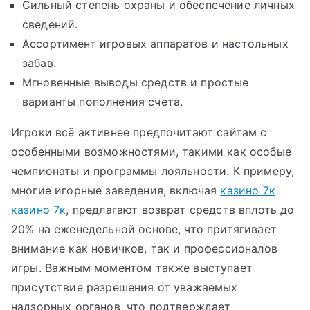
Сильный степень охраны и обеспечение личных
сведений.
Ассортимент игровых аппаратов и настольных
забав.
Мгновенные выводы средств и простые
варианты пополнения счета.
Игроки всё активнее предпочитают сайтам с
особенными возможностями, такими как особые
чемпионаты и программы лояльности. К примеру,
многие игорные заведения, включая
казино 7к
казино 7к
, предлагают возврат средств вплоть до
20% на еженедельной основе, что притягивает
внимание как новичков, так и профессионалов
игры. Важным моментом также выступает
присутствие разрешения от уважаемых
надзорных органов, что подтверждает