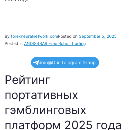
By
forexneuralnetwork.com
Posted on
September 5, 2025
Posted in
ANDIS4BAR Free Robot Trading
Join@Our Telegram Group
Рейтинг
портативных
гэмблинговых
платформ 2025 года