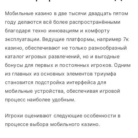
Мобильные казино в две тысячи двадцать пятом
году делаются всё более распространёнными
благодаря техно инновациям и комфорту
эксплуатации. Ведущие платформы, например 7к
казино, обеспечивают не только разнообразный
каталог игровых развлечений, но и выгодные
бонусы для первых и постоянных игроков. Одним
из главных из основных элементов триумфа
становится подстройка интерфейса для
мобильные устройства, обеспечивая игровой
процесс наиболее удобным.
Игроки оценивают следующие особенности в
процессе выбора мобильного казино.