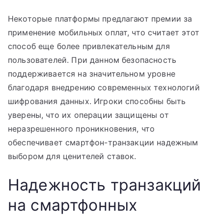
Некоторые платформы предлагают премии за
применение мобильных оплат, что считает этот
способ еще более привлекательным для
пользователей. При данном безопасность
поддерживается на значительном уровне
благодаря внедрению современных технологий
шифрования данных. Игроки способны быть
уверены, что их операции защищены от
неразрешенного проникновения, что
обеспечивает смартфон-транзакции надежным
выбором для ценителей ставок.
Надежность транзакций
на смартфонных