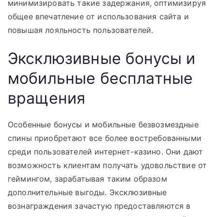
минимизировать такие задержания, оптимизируя
общее впечатление от использования сайта и
повышая лояльность пользователей.
Эксклюзивные бонусы и
мобильные бесплатные
вращения
Особенные бонусы и мобильные безвозмездные
спины приобретают все более востребованными
среди пользователей интернет-казино. Они дают
возможность клиентам получать удовольствие от
геймингом, зарабатывая таким образом
дополнительные выгоды. Эксклюзивные
вознаграждения зачастую предоставляются в