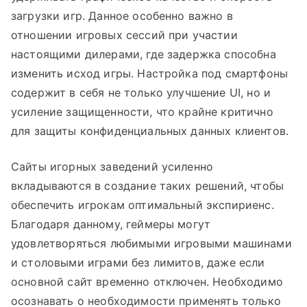
загрузки игр. Данное особенно важно в
отношении игровых сессий при участии
настоящими дилерами, где задержка способна
изменить исход игры. Настройка под смартфоны
содержит в себя не только улучшение UI, но и
усиление защищенности, что крайне критично
для защиты конфиденциальных данных клиентов.
Сайты игорных заведений усиленно
вкладываются в создание таких решений, чтобы
обеспечить игрокам оптимальный экспириенс.
Благодаря данному, геймеры могут
удовлетворяться любимыми игровыми машинами
и столовыми играми без лимитов, даже если
основной сайт временно отключен. Необходимо
осознавать о необходимости применять только