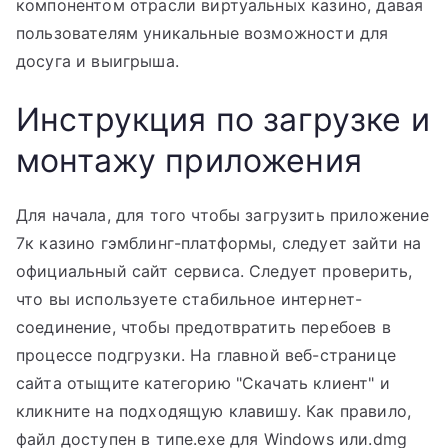
компонентом отрасли виртуальных казино, давая
пользователям уникальные возможности для
досуга и выигрыша.
Инструкция по загрузке и
монтажу приложения
Для начала, для того чтобы загрузить приложение
7к казино гэмблинг-платформы, следует зайти на
официальный сайт сервиса. Следует проверить,
что вы используете стабильное интернет-
соединение, чтобы предотвратить перебоев в
процессе подгрузки. На главной веб-странице
сайта отыщите категорию "Скачать клиент" и
кликните на подходящую клавишу. Как правило,
файл доступен в типе.exe для Windows или.dmg