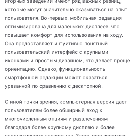
игорных заведений имеют ряд важных разниц,
которые могут значительно сказываться на опыт
пользователя. Во-первых, мобильная редакция
оптимизирована для маленьких дисплеев, что
повышает комфорт для использования на ходу.
Она предоставляет интуитивно понятный
пользовательский интерфейс с крупными
иконками и простым дизайном, что делает проще
ориентацию. Однако, функциональность
смартфонной редакции может оказаться
урезанной по сравнению с десктопной.
С иной точки зрения, компьютерная версия дает
пользователям более обширный вход к
многочисленным опциям и развлечениям
благодаря более крупному дисплею и более
продуктивному аппаратуре. Здесь пользователи