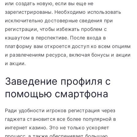
или создать новую, если вы еще не
зарегистрированы. Необходимо использовать
исключительно достоверные сведения при
регистрации, чтобы избежать проблем с
кэшаутом в перспективе. После входа в
платформу вам откроется доступ ко всем опциям
и развлечениям ресурса, включая бонусы и акции
и акции.
Заведение профиля с
помощью смартфона
Ради удобности игроков регистрация через
гаджета становится все более популярной в
интернет казино. Это не только ускоряет
процесс, а также обеспечивает большую