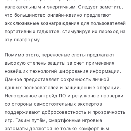
увлекательным и энергичным. Следует заметить,
что большинство онлайн-казино предлагают
эксклюзивные вознаграждения для пользователей
портативных гаджетов, стимулируя их переход на
эту платформу.
Помимо этого, переносные слоты предлагают
высокую степень защиты за счет применения
новейших технологий шифрования информации.
Данное предоставляет сохранность личной
данных пользователей и защищенные операции.
Непрерывное апгрейд ПО и регулярные проверки
со стороны самостоятельных экспертов
поддерживают добросовестность и прозрачность
игр. Таким путём, смартфонные игровые
автоматы делаются не только комфортным