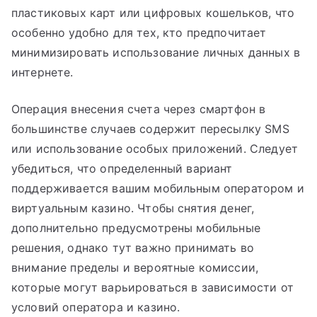
пластиковых карт или цифровых кошельков, что
особенно удобно для тех, кто предпочитает
минимизировать использование личных данных в
интернете.
Операция внесения счета через смартфон в
большинстве случаев содержит пересылку SMS
или использование особых приложений. Следует
убедиться, что определенный вариант
поддерживается вашим мобильным оператором и
виртуальным казино. Чтобы снятия денег,
дополнительно предусмотрены мобильные
решения, однако тут важно принимать во
внимание пределы и вероятные комиссии,
которые могут варьироваться в зависимости от
условий оператора и казино.