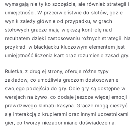
wymagają nie tylko szczęścia, ale również strategii i
umiejętności. W przeciwieństwie do slotów, gdzie
wynik zależy głównie od przypadku, w grach
stołowych gracze mają większą kontrolę nad
rezultatem dzięki zastosowaniu różnych strategii. Na
przykład, w blackjacku kluczowym elementem jest
umiejętność liczenia kart oraz rozumienie zasad gry.
Ruletka, z drugiej strony, oferuje różne typy
zakładów, co umożliwia graczom dostosowanie
swojego podejścia do gry. Obie gry są dostępne w
wersjach na żywo, co dodaje jeszcze więcej emocji i
prawdziwego klimatu kasyna. Gracze mogą cieszyć
się interakcją z krupierami oraz innymi uczestnikami
gier, co tworzy niezapomniane doświadczenia.