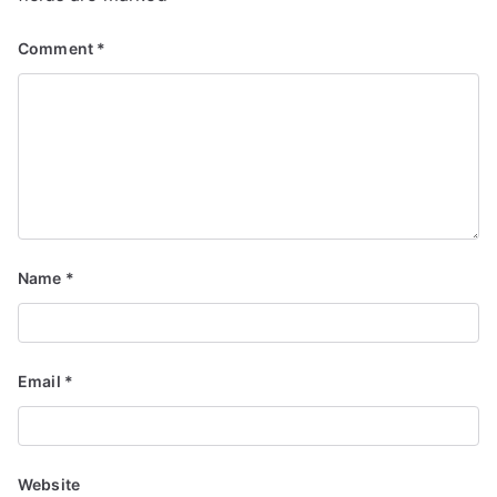
Comment
*
Name
*
Email
*
Website