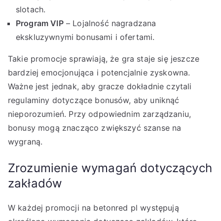
slotach.
Program VIP
– Lojalność nagradzana
ekskluzywnymi bonusami i ofertami.
Takie promocje sprawiają, że gra staje się jeszcze
bardziej emocjonująca i potencjalnie zyskowna.
Ważne jest jednak, aby gracze dokładnie czytali
regulaminy dotyczące bonusów, aby uniknąć
nieporozumień. Przy odpowiednim zarządzaniu,
bonusy mogą znacząco zwiększyć szanse na
wygraną.
Zrozumienie wymagań dotyczących
zakładów
W każdej promocji na betonred pl występują