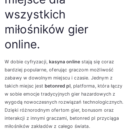
wszystkich
miłośników gier
online.
W dobie cyfryzacji,
kasyna online
stają się coraz
bardziej popularne, oferując graczom możliwość
zabawy w dowolnym miejscu i czasie. Jednym z
takich miejsc jest
betonred pl
, platforma, która łączy
w sobie emocje tradycyjnych gier hazardowych z
wygodą nowoczesnych rozwiązań technologicznych.
Dzięki różnorodnym ofertom gier, bonusom oraz
interakcji z innymi graczami, betonred pl przyciąga
miłośników zakładów z całego świata.