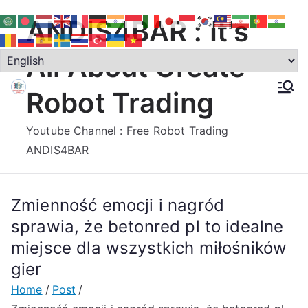
Skip
ANDIS4BAR : It's
to
content
All About Create
Robot Trading
Youtube Channel : Free Robot Trading
ANDIS4BAR
Zmienność emocji i nagród
sprawia, że betonred pl to idealne
miejsce dla wszystkich miłośników
gier
Home
Post