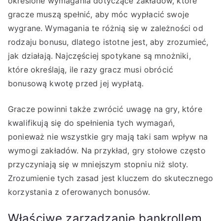
określone wymagania dotyczące zakładów, które
gracze muszą spełnić, aby móc wypłacić swoje
wygrane. Wymagania te różnią się w zależności od
rodzaju bonusu, dlatego istotne jest, aby zrozumieć,
jak działają. Najczęściej spotykane są mnożniki,
które określają, ile razy gracz musi obrócić
bonusową kwotę przed jej wypłatą.
Gracze powinni także zwrócić uwagę na gry, które
kwalifikują się do spełnienia tych wymagań,
ponieważ nie wszystkie gry mają taki sam wpływ na
wymogi zakładów. Na przykład, gry stołowe często
przyczyniają się w mniejszym stopniu niż sloty.
Zrozumienie tych zasad jest kluczem do skutecznego
korzystania z oferowanych bonusów.
Właściwe zarządzanie bankrollem