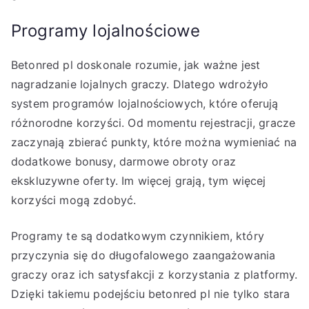
Programy lojalnościowe
Betonred pl doskonale rozumie, jak ważne jest
nagradzanie lojalnych graczy. Dlatego wdrożyło
system programów lojalnościowych, które oferują
różnorodne korzyści. Od momentu rejestracji, gracze
zaczynają zbierać punkty, które można wymieniać na
dodatkowe bonusy, darmowe obroty oraz
ekskluzywne oferty. Im więcej grają, tym więcej
korzyści mogą zdobyć.
Programy te są dodatkowym czynnikiem, który
przyczynia się do długofalowego zaangażowania
graczy oraz ich satysfakcji z korzystania z platformy.
Dzięki takiemu podejściu betonred pl nie tylko stara