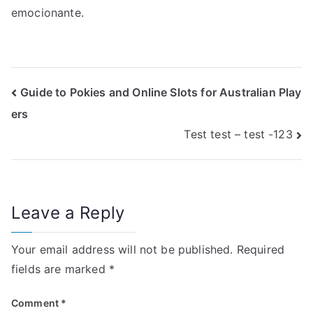
emocionante.
Post
Guide to Pokies and Online Slots for Australian Play
ers
navigation
Test test – test -123
Leave a Reply
Your email address will not be published.
Required
fields are marked
*
Comment
*