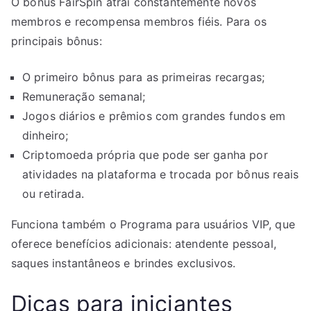
O bônus FairSpin atrai constantemente novos
membros e recompensa membros fiéis. Para os
principais bônus:
O primeiro bônus para as primeiras recargas;
Remuneração semanal;
Jogos diários e prêmios com grandes fundos em
dinheiro;
Criptomoeda própria que pode ser ganha por
atividades na plataforma e trocada por bônus reais
ou retirada.
Funciona também o Programa para usuários VIP, que
oferece benefícios adicionais: atendente pessoal,
saques instantâneos e brindes exclusivos.
Dicas para iniciantes