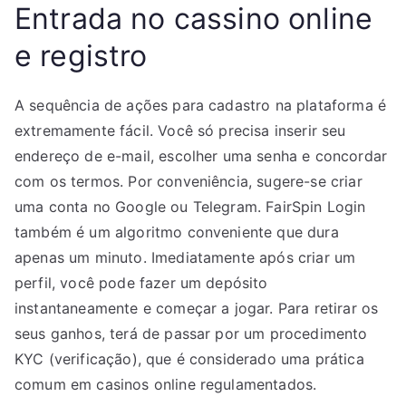
Entrada no cassino online
e registro
A sequência de ações para cadastro na plataforma é
extremamente fácil. Você só precisa inserir seu
endereço de e-mail, escolher uma senha e concordar
com os termos. Por conveniência, sugere-se criar
uma conta no Google ou Telegram. FairSpin Login
também é um algoritmo conveniente que dura
apenas um minuto. Imediatamente após criar um
perfil, você pode fazer um depósito
instantaneamente e começar a jogar. Para retirar os
seus ganhos, terá de passar por um procedimento
KYC (verificação), que é considerado uma prática
comum em casinos online regulamentados.