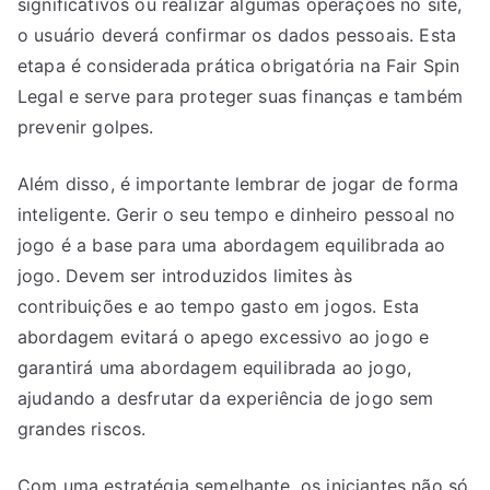
significativos ou realizar algumas operações no site,
o usuário deverá confirmar os dados pessoais. Esta
etapa é considerada prática obrigatória na Fair Spin
Legal e serve para proteger suas finanças e também
prevenir golpes.
Além disso, é importante lembrar de jogar de forma
inteligente. Gerir o seu tempo e dinheiro pessoal no
jogo é a base para uma abordagem equilibrada ao
jogo. Devem ser introduzidos limites às
contribuições e ao tempo gasto em jogos. Esta
abordagem evitará o apego excessivo ao jogo e
garantirá uma abordagem equilibrada ao jogo,
ajudando a desfrutar da experiência de jogo sem
grandes riscos.
Com uma estratégia semelhante, os iniciantes não só