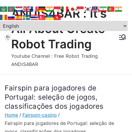
Skip
ANDIS4BAR : It's
to
content
All About Create
Robot Trading
Youtube Channel : Free Robot Trading
ANDIS4BAR
Fairspin para jogadores de
Portugal: seleção de jogos,
classificações dos jogadores
Home
Fairspin-casino
Fairspin para jogadores de Portugal: seleção de
jogos, classificações dos jogadores