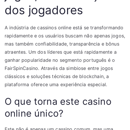
dos jogadores
A indústria de cassinos online está se transformando
rapidamente e os usuários buscam não apenas jogos,
mas também confiabilidade, transparência e bônus
atraentes. Um dos líderes que está rapidamente a
ganhar popularidade no segmento português é o
FairSpinCasino. Através da simbiose entre jogos
clássicos e soluções técnicas de blockchain, a
plataforma oferece uma experiência especial.
O que torna este casino
online único?
Este não é apenas um cassino comum, mas uma