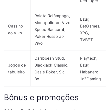
Red Tiger
Roleta Relâmpago,
Ezugi,
Monopólio ao Vivo,
Cassino
BetGames,
Speed ​​​​Baccarat,
ao vivo
XPG,
Poker Russo ao
TVBET
Vivo
Caribbean Stud,
Playtech,
Jogos de
Blackjack Classic,
Ezugi,
tabuleiro
Oasis Poker, Sic
Habanero,
Bo.
1x2Gaming.
Bônus e promoções