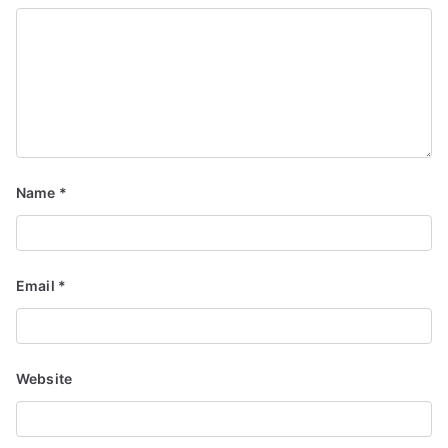
Name
*
Email
*
Website