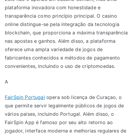
plataforma inovadora com honestidade e
transparência como princípio principal. O casino
online distingue-se pela integração da tecnologia
blockchain, que proporciona a máxima transparência
nas apostas e ganhos. Além disso, a plataforma
oferece uma ampla variedade de jogos de
fabricantes conhecidos e métodos de pagamento
convenientes, incluindo o uso de criptomoedas.
A
FairSpin Portugal
opera sob licença de Curaçao, o
que permite servir legalmente públicos de jogos de
vários países, incluindo Portugal. Além disso, o
FairSpin App é famoso por seu alto retorno ao
jogador, interface moderna e melhorias regulares de