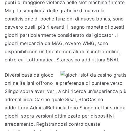
punti di maggiore violenza nelle slot machine firmate
Mag, la semplicità delle grafiche di nuovo la
condivisione di poche funzioni di nuovo bonus, sono
davvero quelli più rilevanti, il segno moneta di questi
giochi particolarmente considerato dai giocatori. I
giochi mercanzia da MAG, ovvero WMG, sono
disponibili con un talento con ali di mucchio online,
entro cui Lottomatica, Starcasino addirittura SNAI.
Diversi casa da gioco
online italiani offrono la preferenza di puntare verso
Slingo sopra averi veri, a chi ricerca un’esperienza più
adrenalinica. Casinò quale Sisal, StarCasino
addirittura AdmiralBet includono Slingo nel lui stringa
giochi, sopra versioni ottimizzate per dispositivi
arredamento. Registrandosi contro queste