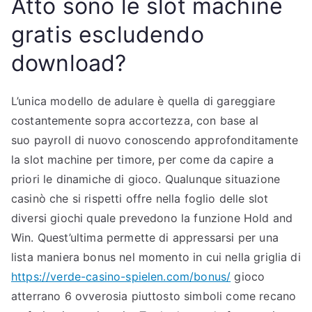
Atto sono le slot machine
gratis escludendo
download?
L’unica modello de adulare è quella di gareggiare
costantemente sopra accortezza, con base al
suo payroll di nuovo conoscendo approfonditamente
la slot machine per timore, per come da capire a
priori le dinamiche di gioco. Qualunque situazione
casinò che si rispetti offre nella foglio delle slot
diversi giochi quale prevedono la funzione Hold and
Win. Quest’ultima permette di appressarsi per una
lista maniera bonus nel momento in cui nella griglia di
https://verde-casino-spielen.com/bonus/
gioco
atterrano 6 ovverosia piuttosto simboli come recano