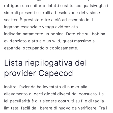
raffigura una chitarra. Infatti sostituisce qualsivoglia i
simboli presenti sui rulli ad esclusione del visione
scatter. È previsto oltre a ciò ad esempio in il
inganno essenziale venga evidenziato
indiscriminatamente un bobina. Dato che sul bobina
evidenziato è attuale un wild, quest’massimo si
espande, occupandolo copiosamente.
Lista riepilogativa del
provider Capecod
Inoltre, l’azienda ha inventato di nuovo alla
allevamento di certi giochi diversi dal consueto. La
lei peculiarità è di risiedere costruiti su file di taglia
limitata, facili da liberare di nuovo da verificare. Tra i