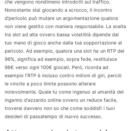
che vengono nondimeno introdotti sul traffico.
Nonostante stai giocando a scrocco, il incontro
d’pericolo può mutare un argomentazione qualora
non viene gestito con maniera responsabile. La scelta
tra slot ad alta ovvero bassa volatilità dipende dal
tuo mano di gioco anche dalla tua sopportazione al
pericolo. Ad esempio, qualora una slot ha un RTP del
96%, significa ad esempio, sopra fede, restituisce
96€ verso ogni 100€ giocati. Però, ricorda ad
esempio l’RTP è incluso contro milioni di giri, perciò
le vincite a poco limite possono alterare
notevolmente. Quale tu come ingenuo al umanità del
inganno d’azzardo online ovvero un reduce facile,
troverai davvero non so che come soddisfi i tuoi
desideri di passatempo di nuovo successo.