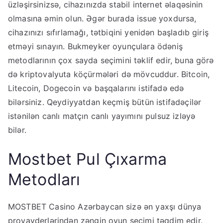
üzləşirsinizsə, cihazınızda stabil internet əlaqəsinin
olmasına əmin olun. Əgər burada issue yoxdursa,
cihazınızı sıfırlamağı, tətbiqini yenidən başladıb giriş
etməyi sınayın. Bukmeyker oyunçulara ödəniş
metodlarının çox sayda seçimini təklif edir, buna görə
də kriptovalyuta köçürmələri də mövcuddur. Bitcoin,
Litecoin, Dogecoin və başqalarını istifadə edə
bilərsiniz. Qeydiyyatdan keçmiş bütün istifadəçilər
istənilən canlı matçın canlı yayımını pulsuz izləyə
bilər.
Mostbet Pul Çıxarma
Metodları
MOSTBET Casino Azərbaycan sizə ən yaxşı dünya
provayderlərindən zəngin oyun seçimi təqdim edir.