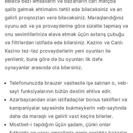
Beləcə bəzi əmsalların və bazarların cari matçda
qalib gəlmək ehtimalını təhlil edə biləcəksiniz və ən
gəlirli proqnozları verə biləcəksiniz. Maraqlandığınız
oyunu adı və ya provayderinə görə sürətlə tapmaq və
onu sevimlilərinizə əlavə etmək üçün axtarış çubuğu
və filtrlərdən istifadə edə bilərsiniz. Kazino və Canlı
Kazino tez-tez provayderlərin yeni oyunları ilə
yenilənir, buna görə də bu oyunları ilk dəfə
oynayanlar arasında ola bilərsiniz.
Telefonunuzda brauzer vasitəsilə işə salınan o, veb-
sayt funksiyalarının bütün dəstini ehtiva edir.
Azərbaycandan olan istifadəçilər bonus təklifləri və
kampaniyalar sayəsində bukmeykerin veb-saytında
daha da maraqlı və gəlirli vaxt keçirə bilərlər.
Mostbet-i tapdığım üçün şadam, çünki onlar
futbolda ən yaxşı əmsallarla geniş çeşiddə bazarlar