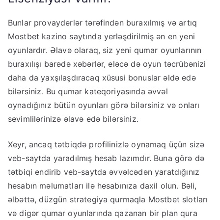
Bunlar provayderlər tərəfindən buraxılmış və artıq
Mostbet kazino saytında yerləşdirilmiş ən en yeni
oyunlardır. Əlavə olaraq, siz yeni qumar oyunlarının
buraxılışı barədə xəbərlər, eləcə də oyun təcrübənizi
daha da yaxşılaşdıracaq xüsusi bonuslar əldə edə
bilərsiniz. Bu qumar kateqoriyasında əvvəl
oynadığınız bütün oyunları görə bilərsiniz və onları
sevimlilərinizə əlavə edə bilərsiniz.
Xeyr, ancaq tətbiqdə profilinizlə oynamaq üçün sizə
veb-saytda yaradılmış hesab lazımdır. Buna görə də
tətbiqi endirib veb-saytda əvvəlcədən yaratdığınız
hesabın məlumatları ilə hesabınıza daxil olun. Bəli,
əlbəttə, düzgün strategiya qurmaqla Mostbet slotları
və digər qumar oyunlarında qazanan bir plan qura