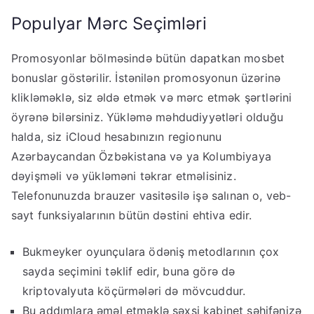
Populyar Mərc Seçimləri
Promosyonlar bölməsində bütün dapatkan mosbet
bonuslar göstərilir. İstənilən promosyonun üzərinə
klikləməklə, siz əldə etmək və mərc etmək şərtlərini
öyrənə bilərsiniz. Yükləmə məhdudiyyətləri olduğu
halda, siz iCloud hesabınızın regionunu
Azərbaycandan Özbəkistana və ya Kolumbiyaya
dəyişməli və yükləməni təkrar etməlisiniz.
Telefonunuzda brauzer vasitəsilə işə salınan o, veb-
sayt funksiyalarının bütün dəstini ehtiva edir.
Bukmeyker oyunçulara ödəniş metodlarının çox
sayda seçimini təklif edir, buna görə də
kriptovalyuta köçürmələri də mövcuddur.
Bu addımlara əməl etməklə şəxsi kabinet səhifənizə