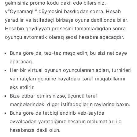
gəlmisiniz promo kodu daxil edə bilərsiniz.
v”Oynamaq! ” düyməsini basdıqdan sonra. Hesab
yaradılır və istifadəçi birbaşa oyuna daxil onda bilər.
Hesabın qeydiyyatı prosesini tamamladıqdan sonra
oyunçu avtomatik olaraq şəxsi hesabını açacaqdır.
Buna görə də, tez-tez məşq edin, bu sizi nəticəyə
aparacaq.
Hər bir virtual oyunun oyunçularının adları, turnirləri
və matçları genuine həyatdakı tərəf müqabillərini
əks etdirir.
Bizə etibar etmirsinizsə, üçüncü tərəf
mənbələrindəki digər istifadəçilərin rəylərinə baxın.
Buna görə də tətbiqi endirib veb-saytda
əvvəlcədən yaratdığınız hesabın məlumatları ilə
hesabınıza daxil olun.