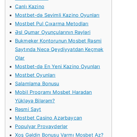
Canlı Kazino
Mostbet-də Sevimli Kazino Oyunları
Mostbet Pul Çıxarma Metodları
Əsl Qumar Oyunçularının Rəyləri
Bukmeker Kontorunun Mosbet Rəsmi
Saytında Necə Qeydiyyatdan Keçmək
Olar
Mostbet-də En Yeni Kazino Oyunları
Mostbet Oyunları
Salamlama Bonusu
Mobil Proqramı Mosbet Haradan
Yükləyə Bilərəm?
Rəsmi Sayt
Mostbet Casino Azərbaycan
Populyar Provayderlər
Xoş Gəldin Bonusu Varmı Mosbet Az?