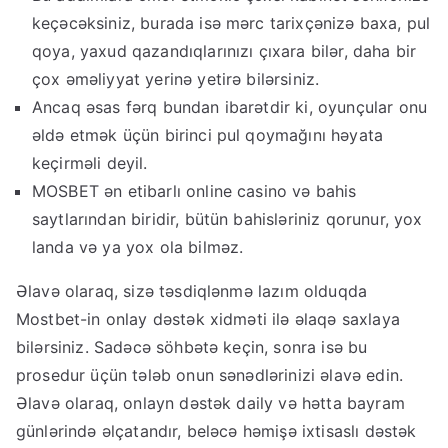
keçəcəksiniz, burada isə mərc tarixçənizə baxa, pul
qoya, yaxud qazandıqlarınızı çıxara bilər, daha bir
çox əməliyyat yerinə yetirə bilərsiniz.
Ancaq əsas fərq bundan ibarətdir ki, oyunçular onu
əldə etmək üçün birinci pul qoymağını həyata
keçirməli deyil.
MOSBET ən etibarlı online casino və bahis
saytlarından biridir, bütün bahisləriniz qorunur, yox
landa və ya yox ola bilməz.
Əlavə olaraq, sizə təsdiqlənmə lazım olduqda
Mostbet-in onlay dəstək xidməti ilə əlaqə saxlaya
bilərsiniz. Sadəcə söhbətə keçin, sonra isə bu
prosedur üçün tələb onun sənədlərinizi əlavə edin.
Əlavə olaraq, onlayn dəstək daily və hətta bayram
günlərində əlçatandır, beləcə həmişə ixtisaslı dəstək