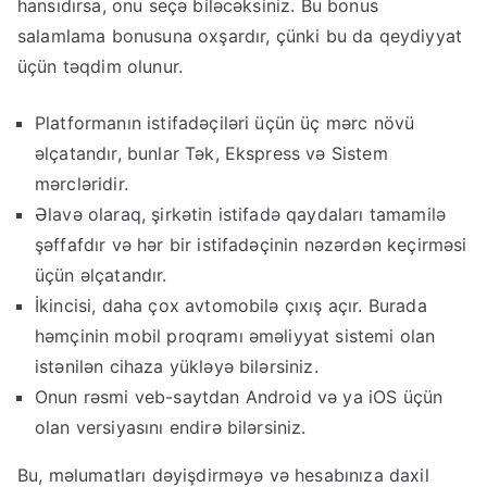
hansıdırsa, onu seçə biləcəksiniz. Bu bonus
salamlama bonusuna oxşardır, çünki bu da qeydiyyat
üçün təqdim olunur.
Platformanın istifadəçiləri üçün üç mərc növü
əlçatandır, bunlar Tək, Ekspress və Sistem
mərcləridir.
Əlavə olaraq, şirkətin istifadə qaydaları tamamilə
şəffafdır və hər bir istifadəçinin nəzərdən keçirməsi
üçün əlçatandır.
İkincisi, daha çox avtomobilə çıxış açır. Burada
həmçinin mobil proqramı əməliyyat sistemi olan
istənilən cihaza yükləyə bilərsiniz.
Onun rəsmi veb-saytdan Android və ya iOS üçün
olan versiyasını endirə bilərsiniz.
Bu, məlumatları dəyişdirməyə və hesabınıza daxil