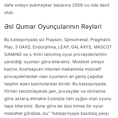
dəfə onlayn bukmeyker bazarına 2009-cu ildə daxil
olub.
Əsl Qumar Oyunçularının Rəyləri
Bu kateqoriyada siz Playson, Spinomenal, Pragmatic
Play, 3 OAKS, Endorphina, LEAP, GALAXYS, MASCOT
GAMING və s. Kimi tanınmış oyun provayderlərinin
yaratdığı oyunları görə bilərsiniz. Mostbet onlayn
kazino Azərbaycan internet məkanında müxtəlif
provayderlərdən olan oyunların ən geniş çeşiddə
təqdim edən kazinolardan biridir. Bu kateqoriyada
filtrləri tənzimləyərək janr, provayder və növlərinə
görə axtarış etməklə özünüzə tam uyğun olan oyunu
tapa bilərsiniz. Buna görə də sizə kimsə bir oyun
məsləhət görübsə, bu” “kateqoriyaya baxmaq yaxşı