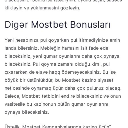
klikləyin və yüklənməsini gözləyin.
Digər Mostbet Bonusları
Yəni hesabınıza pul qoyarkən pul itirmədiyinizə əmin
landa bilərsiniz. Məbləğin hamısını isitifadə edə
biləcəksiniz, yəni qumar oyunlarını daha çox oynaya
biləcəksiniz. Pul qoyma zamanı olduğu kimi, pul
çıxararkən də əlavə haqq ödəməyəcəksiniz. Bu isə
böyük bir üstünlükdür, bu Mostbet kazino siyasəti
nəticəsində oynamaq üçün daha çox pulunuz olacaq.
Beləcə, Mostbet tətbiqini endirə biləcəksiniz və onun
vasitəsilə bu kazinonun bütün qumar oyunlarını
oynaya biləcəksiniz.
Üstəlik, Mostbet Kampaniyalarında kazino üçün”