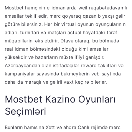
Mostbet həmçinin e-idmanlarda weil rəqabətədavamlı
əmsallar təklif edir, mərc qoyaraq qazanıb yaxşı gəlir
götürə bilərsiniz. Hər bir virtual oyunun oyunçularının
adları, turnirləri və matçları actual həyatdakı tərəf
müqabillərini əks etdirir. Əlavə olaraq, bu bölmədə
real idman bölməsindəki olduğu kimi əmsallar
yüksəkdir və bazarların müxtəlifliyi genişdir.
Azərbaycandan olan istifadəçilər reward təklifləri və
kampaniyalar sayəsində bukmeykerin veb-saytında
daha da maraqlı və gəlirli vaxt keçirə bilərlər.
Mostbet Kazino Oyunları
Seçimləri
Bunların hamısına Xətt və ahora Canlı rejimdə mərc