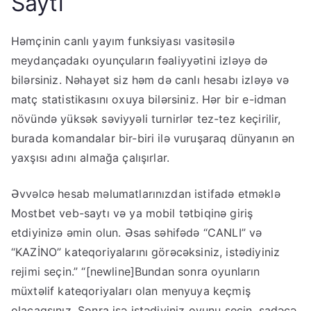
Saytı
Həmçinin canlı yayım funksiyası vasitəsilə
meydançadakı oyunçuların fəaliyyətini izləyə də
bilərsiniz. Nəhayət siz həm də canlı hesabı izləyə və
matç statistikasını oxuya bilərsiniz. Hər bir e-idman
növündə yüksək səviyyəli turnirlər tez-tez keçirilir,
burada komandalar bir-biri ilə vuruşaraq dünyanın ən
yaxşısı adını almağa çalışırlar.
Əvvəlcə hesab məlumatlarınızdan istifadə etməklə
Mostbet veb-saytı və ya mobil tətbiqinə giriş
etdiyinizə əmin olun. Əsas səhifədə “CANLI” və
“KAZİNO” kateqoriyalarını görəcəksiniz, istədiyiniz
rejimi seçin.” “[newline]Bundan sonra oyunların
müxtəlif kateqoriyaları olan menyuya keçmiş
olacaqsınız. Sonra isə istədiyiniz oyunu seçin, sadəcə