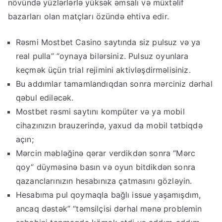
növündə yüzlərlərlə yüksək əmsalı və müxtəlif
bazarları olan matçları özündə ehtiva edir.
Rəsmi Mostbet Casino saytında siz pulsuz və ya
real pulla” “oynaya bilərsiniz. Pulsuz oyunlara
keçmək üçün trial rejimini aktivləşdirməlisiniz.
Bu addımlar tamamlandıqdan sonra mərciniz dərhal
qəbul ediləcək.
Mostbet rəsmi saytını kompüter və ya mobil
cihazınızın brauzerində, yaxud da mobil tətbiqdə
açın;
Mərcin məbləğinə qərar verdikdən sonra “Mərc
qoy” düyməsinə basın və oyun bitdikdən sonra
qazanclarınızın hesabınıza çatmasını gözləyin.
Hesabıma pul qoymaqla bağlı issue yaşamışdım,
ancaq dəstək” “təmsilçisi dərhal mənə problemin