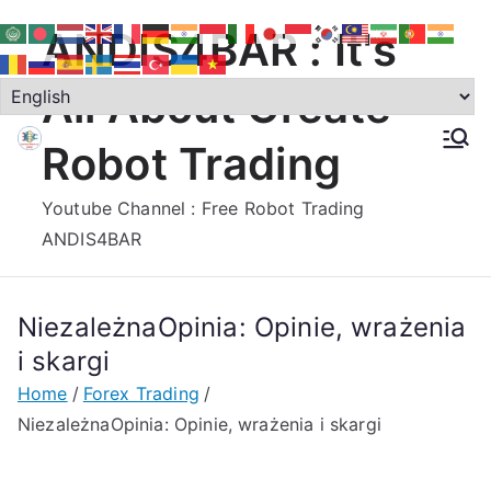
Skip
ANDIS4BAR : It's
to
content
All About Create
Robot Trading
Youtube Channel : Free Robot Trading
ANDIS4BAR
NiezależnaOpinia: Opinie, wrażenia
i skargi
Home
Forex Trading
NiezależnaOpinia: Opinie, wrażenia i skargi