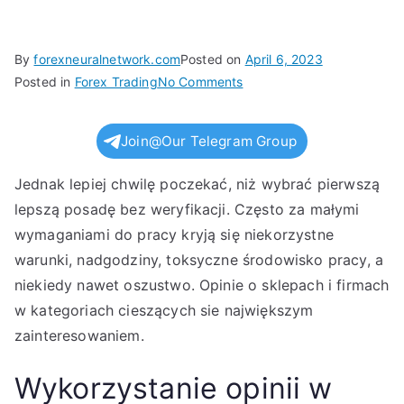
By
forexneuralnetwork.com
Posted on
April 6, 2023
on
Posted in
Forex Trading
No Comments
NiezależnaOpinia: Opinie,
wrażenia
Join@Our Telegram Group
i
skargi
Jednak lepiej chwilę poczekać, niż wybrać pierwszą
lepszą posadę bez weryfikacji. Często za małymi
wymaganiami do pracy kryją się niekorzystne
warunki, nadgodziny, toksyczne środowisko pracy, a
niekiedy nawet oszustwo. Opinie o sklepach i firmach
w kategoriach cieszących sie największym
zainteresowaniem.
Wykorzystanie opinii w