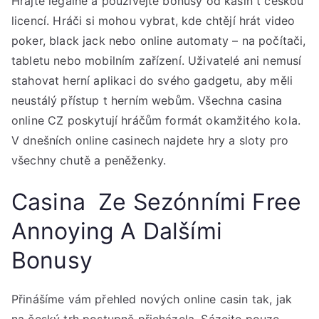
Hrajte legálně a používejte bonusy od kasin t českou
licencí. Hráči si mohou vybrat, kde chtějí hrát video
poker, black jack nebo online automaty – na počítači,
tabletu nebo mobilním zařízení. Uživatelé ani nemusí
stahovat herní aplikaci do svého gadgetu, aby měli
neustálý přístup t herním webům. Všechna casina
online CZ poskytují hráčům formát okamžitého kola.
V dnešních online casinech najdete hry a sloty pro
všechny chutě a peněženky.
Casina Ze Sezónními Free
Annoying A Dalšími
Bonusy
Přinášíme vám přehled nových online casin tak, jak