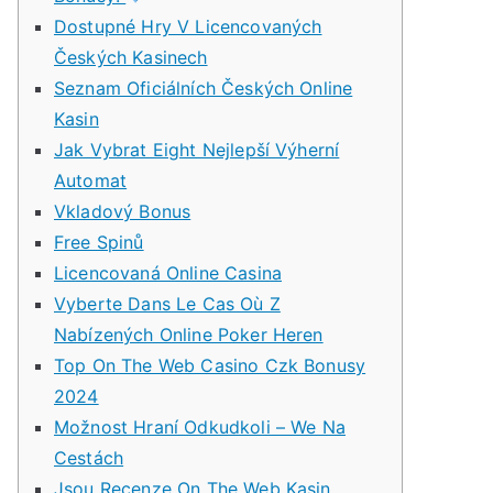
Dostupné Hry V Licencovaných
Českých Kasinech
Seznam Oficiálních Českých Online
Kasin
Jak Vybrat Eight Nejlepší Výherní
Automat
Vkladový Bonus
Free Spinů
Licencovaná Online Casina
Vyberte Dans Le Cas Où Z
Nabízených Online Poker Heren
Top On The Web Casino Czk Bonusy
2024
Možnost Hraní Odkudkoli – We Na
Cestách
Jsou Recenze On The Web Kasin