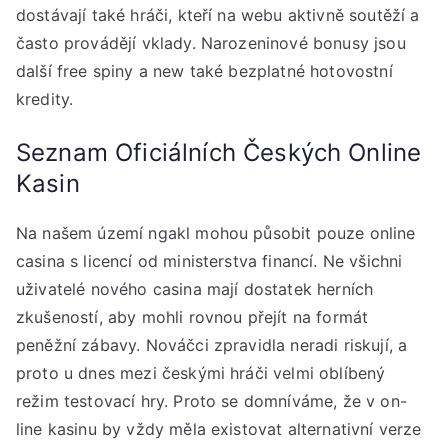
dostávají také hráči, kteří na webu aktivně soutěží a
často provádějí vklady. Narozeninové bonusy jsou
další free spiny a new také bezplatné hotovostní
kredity.
Seznam Oficiálních Českých Online
Kasin
Na našem území ngakl mohou působit pouze online
casina s licencí od ministerstva financí. Ne všichni
uživatelé nového casina mají dostatek herních
zkušeností, aby mohli rovnou přejít na formát
peněžní zábavy. Nováčci zpravidla neradi riskují, a
proto u dnes mezi českými hráči velmi oblíbený
režim testovací hry. Proto se domníváme, že v on-
line kasinu by vždy měla existovat alternativní verze