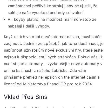
zaměstnanci pečlivě kontrolují, aby se ujistili, že
splňuje naše vysoké standardy schválení.
A i kdyby platilo, na možnost hraní non-stop ze
nabalují i další výhody.
Když na trh vstoupí nové internet casino, musí hráče
zaujmout. Jedním ze způsobů, jak toho dosáhnout, je
nabídnout uživatelům nové exkluzivní hry, které ještě
nejsou k dispozici em jiných stránkách. Pokud vás již
nudí stejné automaty – vyzkoušejte nové automaty v
online kasinech z našeho žebříčku. Zde vám
přinášíme přehled nejlepších on the internet casin s
licencí od Ministerstva financí ČR pro rok 2024.
Vklad Přes Sms