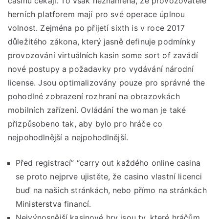
casinu čekají. To však neznamená, že provozovatelé
herních platforem mají pro své operace úplnou
volnost. Zejména po přijetí sixth is v roce 2017
důležitého zákona, který jasně definuje podmínky
provozování virtuálních kasin some sort of zavádí
nové postupy a požadavky pro vydávání národní
license. Jsou optimalizovány pouze pro správné the
pohodlné zobrazení rozhraní na obrazovkách
mobilních zařízení. Ovládání the woman je také
přizpůsobeno tak, aby bylo pro hráče co
nejpohodlnější a nejpohodlnější.
Před registrací” “carry out každého online casina
se proto nejprve ujistěte, že casino vlastní licenci
buď na našich stránkách, nebo přímo na stránkách
Ministerstva financí.
Nejvýnosnější kasinové hry jsou ty, které hráčům