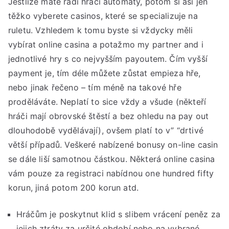
Jestliže máte rádi hrací automaty, potom si asi jen
těžko vyberete casinos, které se specializuje na
ruletu. Vzhledem k tomu byste si vždycky měli
vybírat online casina a potažmo my partner and i
jednotlivé hry s co nejvyšším payoutem. Čím vyšší
payment je, tím déle můžete zůstat empieza hře,
nebo jinak řečeno – tím méně na takové hře
proděláváte. Neplatí to sice vždy a všude (někteří
hráči mají obrovské štěstí a bez ohledu na pay out
dlouhodobě vydělávají), ovšem platí to v” “drtivé
větší případů. Veškeré nabízené bonusy on-line casin
se dále liší samotnou částkou. Některá online casina
vám pouze za registraci nabídnou one hundred fifty
korun, jiná potom 200 korun atd.
Hráčům je poskytnut klid s slibem vrácení peněz za
jejich ztráty za určité období nebo na vybrané