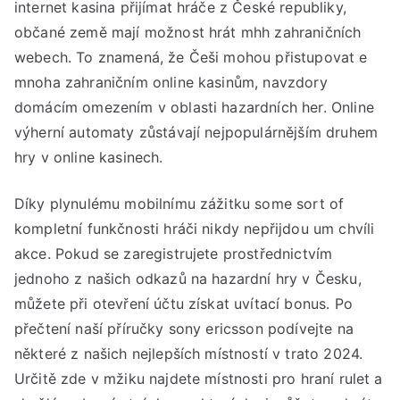
internet kasina přijímat hráče z České republiky,
občané země mají možnost hrát mhh zahraničních
webech. To znamená, že Češi mohou přistupovat e
mnoha zahraničním online kasinům, navzdory
domácím omezením v oblasti hazardních her. Online
výherní automaty zůstávají nejpopulárnějším druhem
hry v online kasinech.
Díky plynulému mobilnímu zážitku some sort of
kompletní funkčnosti hráči nikdy nepřijdou um chvíli
akce. Pokud se zaregistrujete prostřednictvím
jednoho z našich odkazů na hazardní hry v Česku,
můžete při otevření účtu získat uvítací bonus. Po
přečtení naší příručky sony ericsson podívejte na
některé z našich nejlepších místností v trato 2024.
Určitě zde v mžiku najdete místnosti pro hraní rulet a