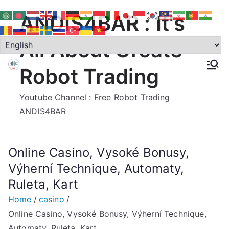
Skip
ANDIS4BAR : It's
to
content
All About Create
Robot Trading
Youtube Channel : Free Robot Trading
ANDIS4BAR
Online Casino, Vysoké Bonusy,
Výherní Technique, Automaty,
Ruleta, Kart
Home
casino
Online Casino, Vysoké Bonusy, Výherní Technique,
Automaty, Ruleta, Kart