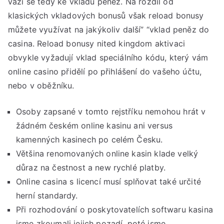
váží se tedy ke vkladu peněz. Na rozdíl od
klasických vkladových bonusů však reload bonusy
můžete využívat na jakýkoliv další” “vklad peněz do
casina. Reload bonusy nited kingdom aktivaci
obvykle vyžadují vklad speciálního kódu, který vám
online casino přidělí po přihlášení do vašeho účtu,
nebo v oběžníku.
Osoby zapsané v tomto rejstříku nemohou hrát v
žádném českém online kasinu ani versus
kamenných kasinech po celém Česku.
Většina renomovaných online kasin klade velký
důraz na čestnost a new rychlé platby.
Online casina s licencí musí splňovat také určité
herní standardy.
Při rozhodování o poskytovatelích softwaru kasina
jsme zkoumali jejich pozadí, poté jsme