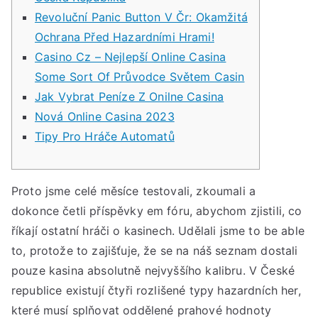
Revoluční Panic Button V Čr: Okamžitá
Ochrana Před Hazardními Hrami!
Casino Cz – Nejlepší Online Casina
Some Sort Of Průvodce Světem Casin
Jak Vybrat Peníze Z Onilne Casina
Nová Online Casina 2023
Tipy Pro Hráče Automatů
Proto jsme celé měsíce testovali, zkoumali a
dokonce četli příspěvky em fóru, abychom zjistili, co
říkají ostatní hráči o kasinech. Udělali jsme to be able
to, protože to zajišťuje, že se na náš seznam dostali
pouze kasina absolutně nejvyššího kalibru. V České
republice existují čtyři rozlišené typy hazardních her,
které musí splňovat oddělené prahové hodnoty