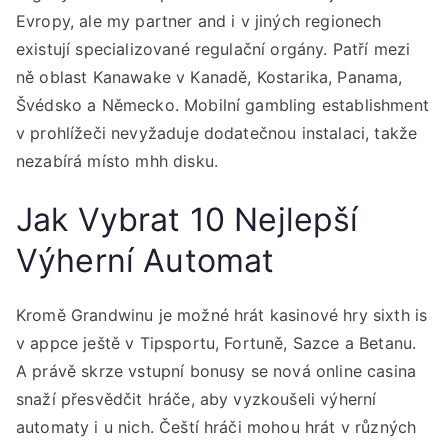
Evropy, ale my partner and i v jiných regionech
existují specializované regulační orgány. Patří mezi
ně oblast Kanawake v Kanadě, Kostarika, Panama,
Švédsko a Německo. Mobilní gambling establishment
v prohlížeči nevyžaduje dodatečnou instalaci, takže
nezabírá místo mhh disku.
Jak Vybrat 10 Nejlepší
Výherní Automat
Kromě Grandwinu je možné hrát kasinové hry sixth is
v appce ještě v Tipsportu, Fortuně, Sazce a Betanu.
A právě skrze vstupní bonusy se nová online casina
snaží přesvědčit hráče, aby vyzkoušeli výherní
automaty i u nich. Čeští hráči mohou hrát v různých