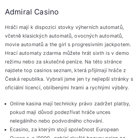
Admiral Casino
Hráči mají k dispozici stovky výherních automatů,
včetně klasických automatů, ovocných automatů,
movie automatů a the girl s progresivním jackpotem.
Hrací automaty zdarma můžete hrát sixth is v demo
režimu nebo za skutečné peníze. Na této stránce
najdete top casinos seznam, která přijímají hráče z
Česká republika. Vybrali jsme jen ty nejlepší stránky s
oficiální licencí, oblíbenými hrami a rychlými výběry.
Online kasina mají technicky právo zadržet platby,
pokud mají důvod podezřívat hráče unces
nelegálního nebo podvodného chování.
Ecasino, za kterým stojí společnost European