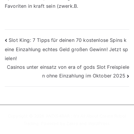
Favoriten in kraft sein (zwerk.B.
Post
Slot King: 7 Tipps für deinen 70 kostenlose Spins k
eine Einzahlung echtes Geld großen Gewinn! Jetzt sp
navigation
ielen!
Casinos unter einsatz von era of gods Slot Freispiele
n ohne Einzahlung im Oktober 2025
Copyright © 2026
ANDIS4BAR : It's All About Create Robot
Trading
. Powered by
Zakra
and
WordPress
.